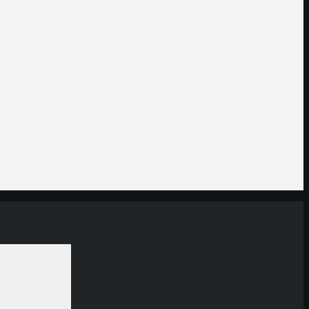
Suchen
Suchen
e Game
(
0
Votes)
Neue Casinos
Prestige