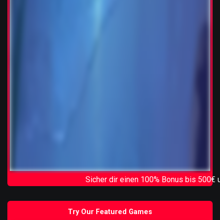
Sicher dir einen 100% Bonus bis 500€ und spiele C
Try Our Featured Games