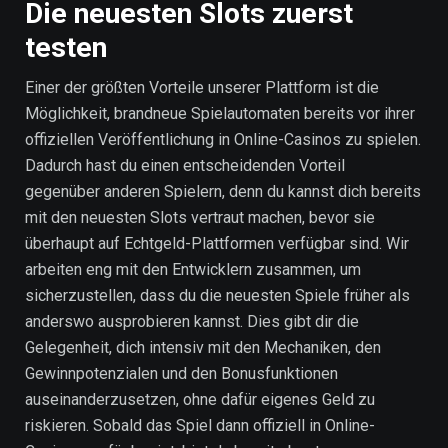
Die neuesten Slots zuerst
testen
Einer der größten Vorteile unserer Plattform ist die
Möglichkeit, brandneue Spielautomaten bereits vor ihrer
offiziellen Veröffentlichung in Online-Casinos zu spielen.
Dadurch hast du einen entscheidenden Vorteil
gegenüber anderen Spielern, denn du kannst dich bereits
mit den neuesten Slots vertraut machen, bevor sie
überhaupt auf Echtgeld-Plattformen verfügbar sind. Wir
arbeiten eng mit den Entwicklern zusammen, um
sicherzustellen, dass du die neuesten Spiele früher als
anderswo ausprobieren kannst. Dies gibt dir die
Gelegenheit, dich intensiv mit den Mechaniken, den
Gewinnpotenzialen und den Bonusfunktionen
auseinanderzusetzen, ohne dafür eigenes Geld zu
riskieren. Sobald das Spiel dann offiziell in Online-