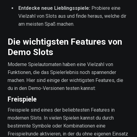
Entdecke neue Lieblingsspiele:
Probiere eine
Vielzahl von Slots aus und finde heraus, welche dir
am meisten Spaß machen.
Die wichtigsten Features von
Demo Slots
Moderne Spielautomaten haben eine Vielzahl von
Funktionen, die das Spielerlebnis noch spannender
machen. Hier sind einige der wichtigsten Features, die
du in den Demo-Versionen testen kannst:
Freispiele
Freispiele sind eines der beliebtesten Features in
modernen Slots. In vielen Spielen kannst du durch
bestimmte Symbole oder Kombinationen eine
Freispielrunde aktivieren, in der du ohne eigenen Einsatz