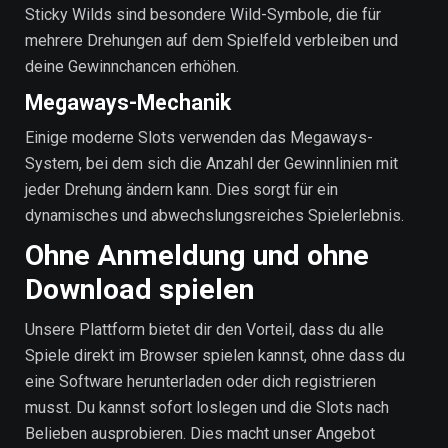
Sticky Wilds sind besondere Wild-Symbole, die für
mehrere Drehungen auf dem Spielfeld verbleiben und
deine Gewinnchancen erhöhen.
Megaways-Mechanik
Einige moderne Slots verwenden das Megaways-
System, bei dem sich die Anzahl der Gewinnlinien mit
jeder Drehung ändern kann. Dies sorgt für ein
dynamisches und abwechslungsreiches Spielerlebnis.
Ohne Anmeldung und ohne
Download spielen
Unsere Plattform bietet dir den Vorteil, dass du alle
Spiele direkt im Browser spielen kannst, ohne dass du
eine Software herunterladen oder dich registrieren
musst. Du kannst sofort loslegen und die Slots nach
Belieben ausprobieren. Dies macht unser Angebot