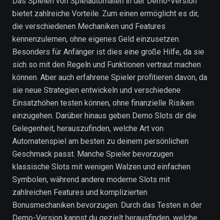
Das Spielen von Spielautomaten in der Demo-Version
bietet zahlreiche Vorteile. Zum einen ermöglicht es dir,
die verschiedenen Mechaniken und Features
kennenzulernen, ohne eigenes Geld einzusetzen.
Besonders für Anfänger ist dies eine große Hilfe, da sie
sich so mit den Regeln und Funktionen vertraut machen
können. Aber auch erfahrene Spieler profitieren davon, da
sie neue Strategien entwickeln und verschiedene
Einsatzhöhen testen können, ohne finanzielle Risiken
einzugehen. Darüber hinaus geben Demo Slots dir die
Gelegenheit, herauszufinden, welche Art von
Automatenspiel am besten zu deinem persönlichen
Geschmack passt. Manche Spieler bevorzugen
klassische Slots mit wenigen Walzen und einfachen
Symbolen, während andere moderne Slots mit
zahlreichen Features und komplizierten
Bonusmechaniken bevorzugen. Durch das Testen in der
Demo-Version kannst du gezielt herausfinden, welche