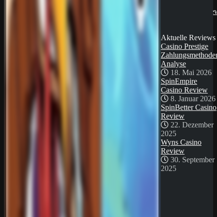
2025
Wyns Casino Revie
30. September
2025
Aktuelle Reviews
Casino Prestige
Zahlungsmethode
Analyse
18. Mai 2026
SpinEmpire
Casino Review
8. Januar 2026
SpinBetter Casino
Review
22. Dezember
2025
Wyns Casino
Review
30. September
2025