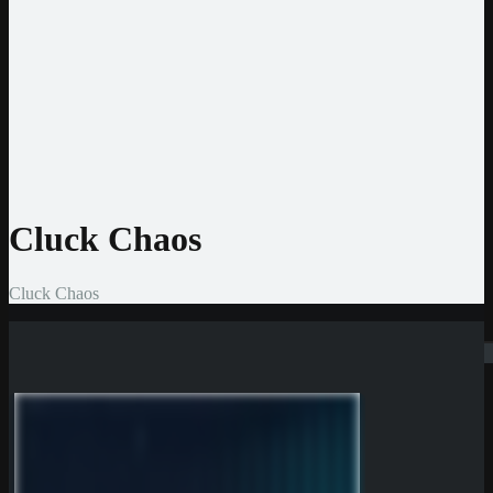
Jeton
CashtoCode
MiFinity
MuchBetter
Auszahlmethoden
Bank Überweisung
MasterCard
Visa
Skrill
Bitcoin
Cluck Chaos
Cluck Chaos
Suchen
Rate Game
(
0
Votes)
Neue Casinos