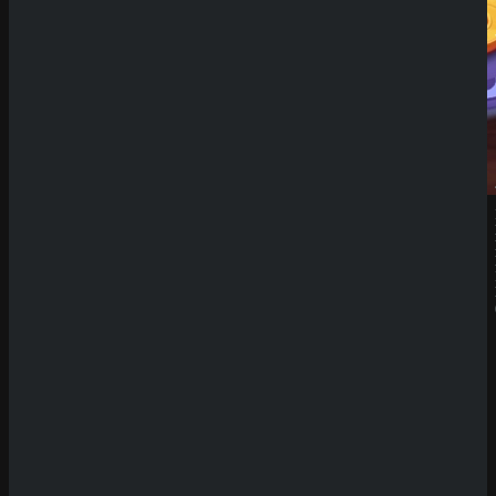
Neueste
Beiträge
Casino
Prestige