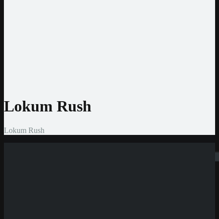
Jeton
CashtoCode
MiFinity
MuchBetter
Auszahlmethoden
Bank Überweisung
MasterCard
Visa
Skrill
Bitcoin
Lokum Rush
Lokum Rush
Suchen
Neue Casinos