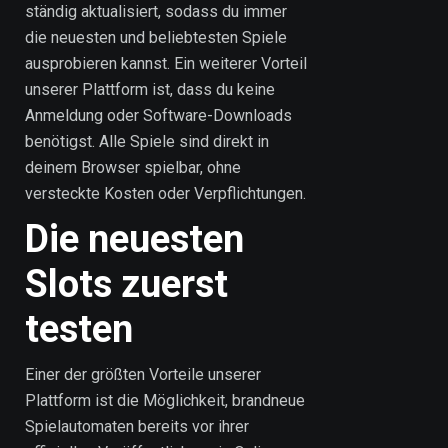
ständig aktualisiert, sodass du immer
die neuesten und beliebtesten Spiele
ausprobieren kannst. Ein weiterer Vorteil
unserer Plattform ist, dass du keine
Anmeldung oder Software-Downloads
benötigst. Alle Spiele sind direkt in
deinem Browser spielbar, ohne
versteckte Kosten oder Verpflichtungen.
Die neuesten
Slots zuerst
testen
Einer der größten Vorteile unserer
Plattform ist die Möglichkeit, brandneue
Spielautomaten bereits vor ihrer