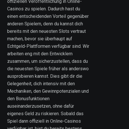
offiziellen Veröffentlichung in Online-
Casinos zu spielen. Dadurch hast du
einen entscheidenden Vorteil gegenüber
anderen Spielern, denn du kannst dich
bereits mit den neuesten Slots vertraut
machen, bevor sie überhaupt auf
Echtgeld-Plattformen verfügbar sind. Wir
arbeiten eng mit den Entwicklern
zusammen, um sicherzustellen, dass du
die neuesten Spiele früher als anderswo
ausprobieren kannst. Dies gibt dir die
Gelegenheit, dich intensiv mit den
Mechaniken, den Gewinnpotenzialen und
den Bonusfunktionen
auseinanderzusetzen, ohne dafür
eigenes Geld zu riskieren. Sobald das
Spiel dann offiziell in Online-Casinos
verfügbar ist, bist du bereits bestens