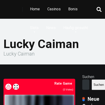
Home
Casinos
Bonis
Slots
News
Häufig gesucht
Lucky Caiman
Lucky Caiman
Suchen
Rate Game
Suchen
(
0
Votes)
Neue