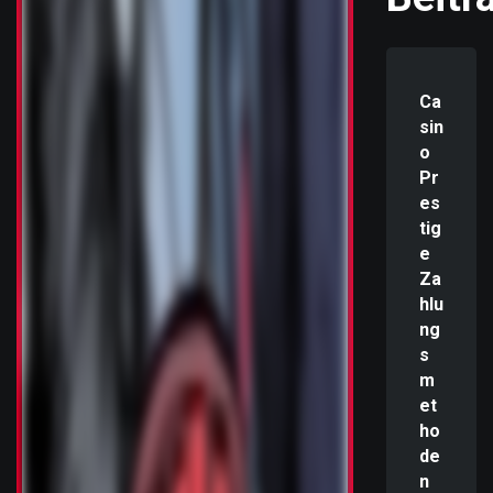
Ca
sin
o
Pr
es
tig
e
Za
hlu
ng
s
m
et
ho
de
n