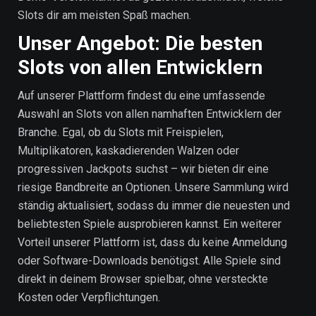
Slots dir am meisten Spaß machen.
Unser Angebot: Die besten
Slots von allen Entwicklern
Auf unserer Plattform findest du eine umfassende
Auswahl an Slots von allen namhaften Entwicklern der
Branche. Egal, ob du Slots mit Freispielen,
Multiplikatoren, kaskadierenden Walzen oder
progressiven Jackpots suchst – wir bieten dir eine
riesige Bandbreite an Optionen. Unsere Sammlung wird
ständig aktualisiert, sodass du immer die neuesten und
beliebtesten Spiele ausprobieren kannst. Ein weiterer
Vorteil unserer Plattform ist, dass du keine Anmeldung
oder Software-Downloads benötigst. Alle Spiele sind
direkt in deinem Browser spielbar, ohne versteckte
Kosten oder Verpflichtungen.