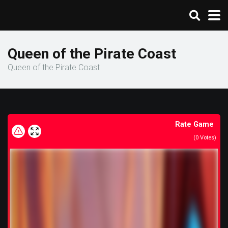
Queen of the Pirate Coast
Queen of the Pirate Coast
Rate Game
(
0
Votes)