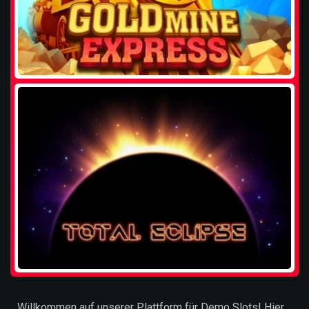
Willkommen auf unserer Plattform für Demo Slots! Hier