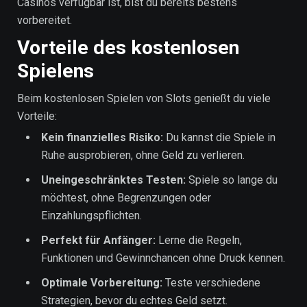
Casinos verfügbar ist, bist du bereits bestens
vorbereitet.
Vorteile des kostenlosen
Spielens
Beim kostenlosen Spielen von Slots genießt du viele
Vorteile:
Kein finanzielles Risiko:
Du kannst die Spiele in
Ruhe ausprobieren, ohne Geld zu verlieren.
Uneingeschränktes Testen:
Spiele so lange du
möchtest, ohne Begrenzungen oder
Einzahlungspflichten.
Perfekt für Anfänger:
Lerne die Regeln,
Funktionen und Gewinnchancen ohne Druck kennen.
Optimale Vorbereitung:
Teste verschiedene
Strategien, bevor du echtes Geld setzt.