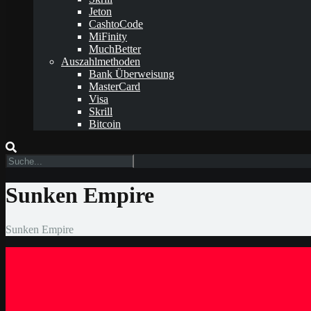
Jeton
CashtoCode
MiFinity
MuchBetter
Auszahlmethoden
Bank Überweisung
MasterCard
Visa
Skrill
Bitcoin
Sunken Empire
Sunken Empire