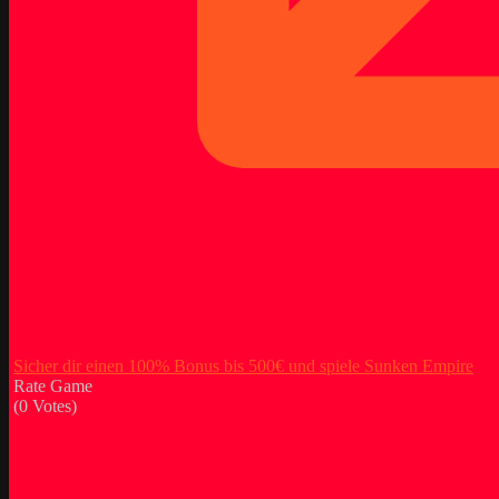
Sicher dir einen 100% Bonus bis 500€ und spiele Sunken Empire
Rate Game
(
0
Votes)