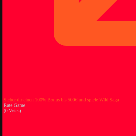
Sicher dir einen 100% Bonus bis 500€ und spiele Wild Saga
Rate Game
(
0
Votes)