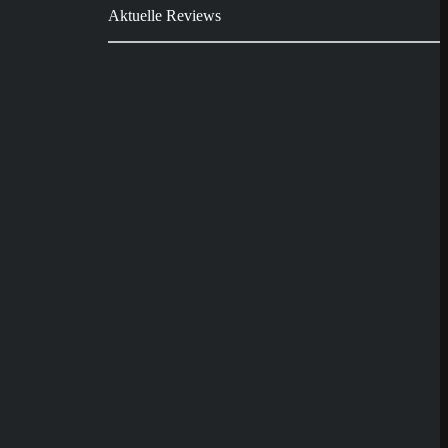
Aktuelle Reviews