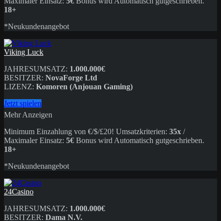
Maximaler Einsatz:
5€
Bonus wird Automatisch gutgeschrieben.
18+
*Neukundenangebot
Viking Luck
JAHRESUMSATZ:
1.000.000€
BESITZER:
NovaForge Ltd
LIZENZ:
Komoren (Anjouan Gaming)
Jetzt spielen
Mehr Anzeigen
Minimum Einzahlung von €/$/£20! Umsatzkriterien:
35x
/
Maximaler Einsatz:
5€
Bonus wird Automatisch gutgeschrieben.
18+
*Neukundenangebot
24Casino
JAHRESUMSATZ:
1.000.000€
BESITZER:
Dama N.V.