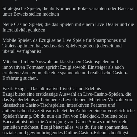
Strategische Spieler, die ihr Können in Pokervarianten oder Baccarat
unter Beweis stellen möchten
Neue Casino-Spieler, die das Spielen mit einem Live-Dealer und die
Interaktivität genießen
Mobile Spieler, da Ezugi seine Live-Spiele für Smartphones und
Tablets optimiert hat, sodass das Spielvergnügen jederzeit und
überall verfügbar ist
Mit einer breiten Auswahl an klassischen Casinospielen und
innovativen Formaten spricht Ezugi sowohl Einsteiger als auch
erfahrene Zocker an, die eine spannende und realistische Casino-
Erfahrung suchen.
Fazit: Ezugi – Das ultimative Live-Casino-Erlebnis
Ezugi bietet eine erstklassige Auswahl an Live-Casino-Spielen, die
das Spielerlebnis auf ein neues Level heben. Mit einer Vielzahl von
klassischen Casino-Tischspielen, interaktiven Features und
authentischen Live-Streams bietet der Anbieter eine unvergleichliche
Spielerfahrung. Ob du nun ein Fan von Blackjack, Roulette oder
Baccarat bist oder die Aufregung von Game Shows und Würfeln
genießen möchtest, Ezugi bietet alles, was du für ein spannendes,
soziales und gewinnbringendes Online-Casino-Erlebnis benötigst.