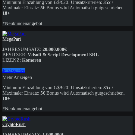
Minimum Einzahlung von €/$/£20! Umsatzkriterien:
35x
/
Maximaler Einsatz:
5€
Bonus wird Automatisch gutgeschrieben.
18+
*Neukundenangebot
MegaPari
JAHRESUMSATZ:
20.000.000€
BESITZER:
Vdsoft & Script Development SRL
LIZENZ:
Komoren
Jetzt spielen
Mehr Anzeigen
Minimum Einzahlung von €/$/£20! Umsatzkriterien:
35x
/
Maximaler Einsatz:
5€
Bonus wird Automatisch gutgeschrieben.
18+
*Neukundenangebot
CryptoRush
JAHRESUMSATZ:
1.000.000€