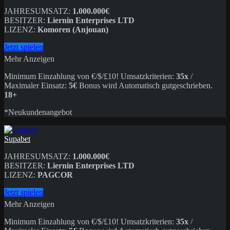
JAHRESUMSATZ:
1.000.000€
BESITZER:
Liernin Enterprises LTD
LIZENZ:
Komoren (Anjouan)
Jetzt spielen
Mehr Anzeigen
Minimum Einzahlung von €/$/£10! Umsatzkriterien:
35x
/
Maximaler Einsatz:
5€
Bonus wird Automatisch gutgeschrieben.
18+
*Neukundenangebot
Supabet
JAHRESUMSATZ:
1.000.000€
BESITZER:
Liernin Enterprises LTD
LIZENZ:
PAGCOR
Jetzt spielen
Mehr Anzeigen
Minimum Einzahlung von €/$/£10! Umsatzkriterien:
35x
/