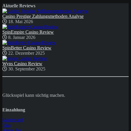
Aktuelle Reviews
Casino Prestige Zahlungsmethoden Analyse
18. Mai 2026
SpinEmpire Casino Review
8. Januar 2026
SpinBetter Casino Review
22. Dezember 2025
Wyns Casino Review
30. September 2025
Glücksspiel kann süchtig machen.
Einzahlung
Mastercard
Visa
Apple Pay