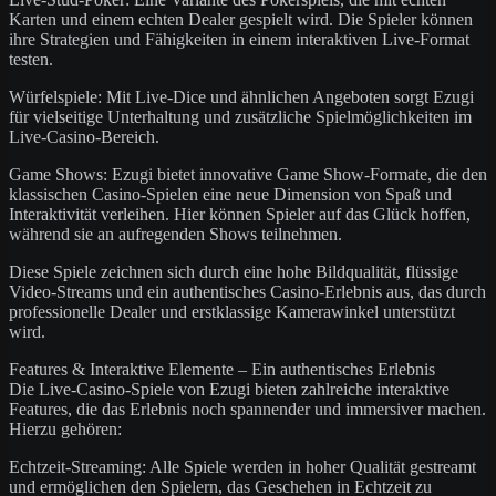
Karten und einem echten Dealer gespielt wird. Die Spieler können
ihre Strategien und Fähigkeiten in einem interaktiven Live-Format
testen.
Würfelspiele: Mit Live-Dice und ähnlichen Angeboten sorgt Ezugi
für vielseitige Unterhaltung und zusätzliche Spielmöglichkeiten im
Live-Casino-Bereich.
Game Shows: Ezugi bietet innovative Game Show-Formate, die den
klassischen Casino-Spielen eine neue Dimension von Spaß und
Interaktivität verleihen. Hier können Spieler auf das Glück hoffen,
während sie an aufregenden Shows teilnehmen.
Diese Spiele zeichnen sich durch eine hohe Bildqualität, flüssige
Video-Streams und ein authentisches Casino-Erlebnis aus, das durch
professionelle Dealer und erstklassige Kamerawinkel unterstützt
wird.
Features & Interaktive Elemente – Ein authentisches Erlebnis
Die Live-Casino-Spiele von Ezugi bieten zahlreiche interaktive
Features, die das Erlebnis noch spannender und immersiver machen.
Hierzu gehören:
Echtzeit-Streaming: Alle Spiele werden in hoher Qualität gestreamt
und ermöglichen den Spielern, das Geschehen in Echtzeit zu