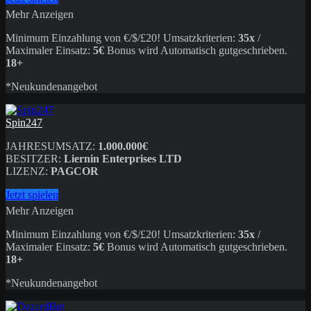
Mehr Anzeigen
Minimum Einzahlung von €/$/£20! Umsatzkriterien:
35x
/
Maximaler Einsatz:
5€
Bonus wird Automatisch gutgeschrieben.
18+
*Neukundenangebot
Spin247
JAHRESUMSATZ:
1.000.000€
BESITZER:
Liernin Enterprises LTD
LIZENZ:
PAGCOR
Jetzt spielen
Mehr Anzeigen
Minimum Einzahlung von €/$/£20! Umsatzkriterien:
35x
/
Maximaler Einsatz:
5€
Bonus wird Automatisch gutgeschrieben.
18+
*Neukundenangebot