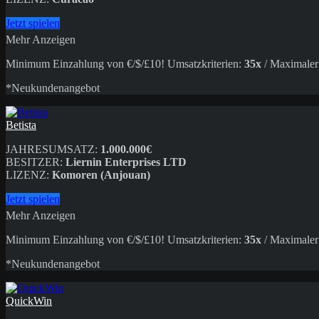
Jetzt spielen
Mehr Anzeigen
Minimum Einzahlung von €/$/£10! Umsatzkriterien:
35x
/ Maximaler
*Neukundenangebot
Betista
JAHRESUMSATZ:
1.000.000€
BESITZER:
Liernin Enterprises LTD
LIZENZ:
Komoren (Anjouan)
Jetzt spielen
Mehr Anzeigen
Minimum Einzahlung von €/$/£10! Umsatzkriterien:
35x
/ Maximaler
*Neukundenangebot
QuickWin