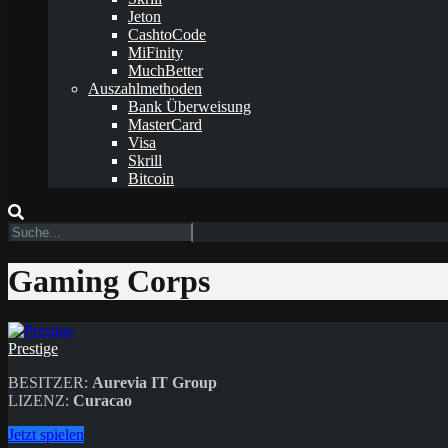
Jeton
CashtoCode
MiFinity
MuchBetter
Auszahlmethoden
Bank Überweisung
MasterCard
Visa
Skrill
Bitcoin
Gaming Corps
Prestige
BESITZER:
Aurevia IT Group
LIZENZ:
Curacao
Jetzt spielen