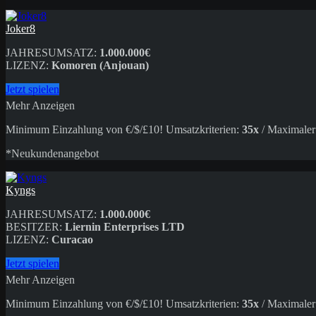
Joker8
JAHRESUMSATZ:
1.000.000€
LIZENZ:
Komoren (Anjouan)
Jetzt spielen
Mehr Anzeigen
Minimum Einzahlung von €/$/£10! Umsatzkriterien:
35x
/ Maximaler
*Neukundenangebot
Kyngs
JAHRESUMSATZ:
1.000.000€
BESITZER:
Liernin Enterprises LTD
LIZENZ:
Curacao
Jetzt spielen
Mehr Anzeigen
Minimum Einzahlung von €/$/£10! Umsatzkriterien:
35x
/ Maximaler