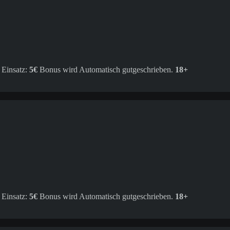
 Einsatz:
5€
Bonus wird Automatisch gutgeschrieben.
18+
 Einsatz:
5€
Bonus wird Automatisch gutgeschrieben.
18+