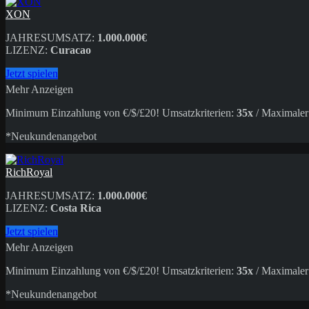
XON
JAHRESUMSATZ:
1.000.000€
LIZENZ:
Curacao
Jetzt spielen
Mehr Anzeigen
Minimum Einzahlung von €/$/£20! Umsatzkriterien:
35x
/ Maximaler
*Neukundenangebot
RichRoyal
JAHRESUMSATZ:
1.000.000€
LIZENZ:
Costa Rica
Jetzt spielen
Mehr Anzeigen
Minimum Einzahlung von €/$/£20! Umsatzkriterien:
35x
/ Maximaler
*Neukundenangebot