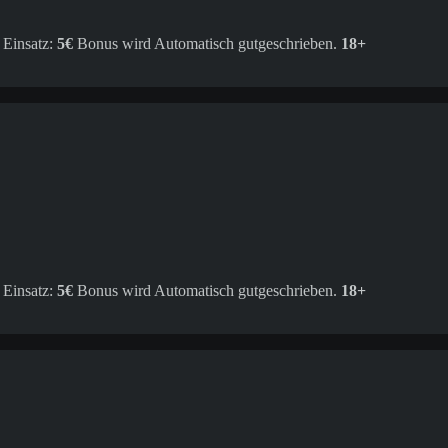
 Einsatz:
5€
Bonus wird Automatisch gutgeschrieben.
18+
 Einsatz:
5€
Bonus wird Automatisch gutgeschrieben.
18+