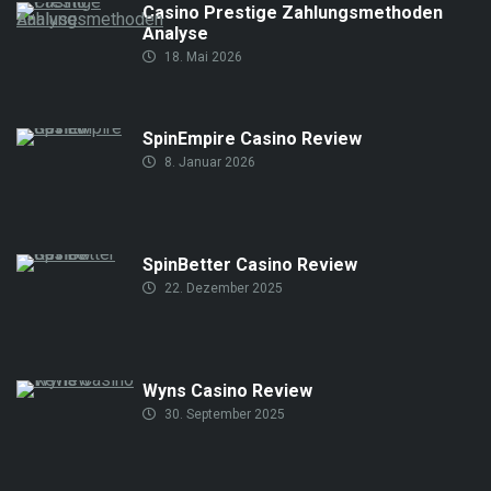
Casino Prestige Zahlungsmethoden
Analyse
18. Mai 2026
SpinEmpire Casino Review
8. Januar 2026
SpinBetter Casino Review
22. Dezember 2025
Wyns Casino Review
30. September 2025