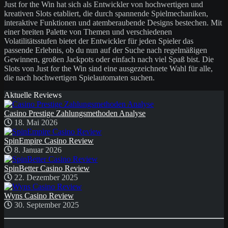
Just for the Win hat sich als Entwickler von hochwertigen und
kreativen Slots etabliert, die durch spannende Spielmechaniken,
interaktive Funktionen und atemberaubende Designs bestechen. Mit
einer breiten Palette von Themen und verschiedenen
Volatilitätsstufen bietet der Entwickler für jeden Spieler das
passende Erlebnis, ob du nun auf der Suche nach regelmäßigen
Gewinnen, großen Jackpots oder einfach nach viel Spaß bist. Die
Slots von Just for the Win sind eine ausgezeichnete Wahl für alle,
die nach hochwertigen Spielautomaten suchen.
Aktuelle Reviews
Casino Prestige Zahlungsmethoden Analyse
18. Mai 2026
SpinEmpire Casino Review
8. Januar 2026
SpinBetter Casino Review
22. Dezember 2025
Wyns Casino Review
30. September 2025