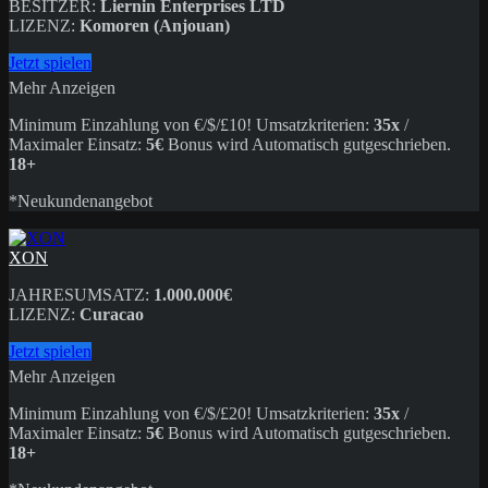
BESITZER:
Liernin Enterprises LTD
LIZENZ:
Komoren (Anjouan)
Jetzt spielen
Mehr Anzeigen
Minimum Einzahlung von €/$/£10! Umsatzkriterien:
35x
/
Maximaler Einsatz:
5€
Bonus wird Automatisch gutgeschrieben.
18+
*Neukundenangebot
XON
JAHRESUMSATZ:
1.000.000€
LIZENZ:
Curacao
Jetzt spielen
Mehr Anzeigen
Minimum Einzahlung von €/$/£20! Umsatzkriterien:
35x
/
Maximaler Einsatz:
5€
Bonus wird Automatisch gutgeschrieben.
18+