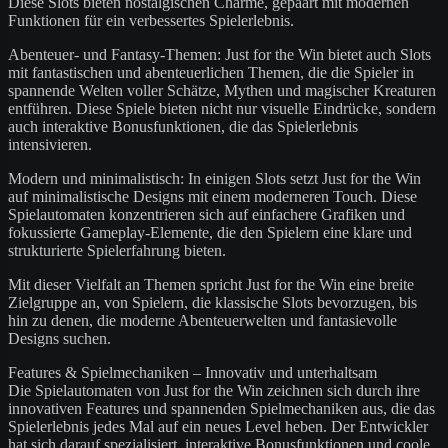
Diese Slots bieten nostalgischen Charme, gepaart mit modernen
Funktionen für ein verbessertes Spielerlebnis.
Abenteuer- und Fantasy-Themen: Just for the Win bietet auch Slots
mit fantastischen und abenteuerlichen Themen, die die Spieler in
spannende Welten voller Schätze, Mythen und magischer Kreaturen
entführen. Diese Spiele bieten nicht nur visuelle Eindrücke, sondern
auch interaktive Bonusfunktionen, die das Spielerlebnis
intensivieren.
Modern und minimalistisch: In einigen Slots setzt Just for the Win
auf minimalistische Designs mit einem moderneren Touch. Diese
Spielautomaten konzentrieren sich auf einfachere Grafiken und
fokussierte Gameplay-Elemente, die den Spielern eine klare und
strukturierte Spielerfahrung bieten.
Mit dieser Vielfalt an Themen spricht Just for the Win eine breite
Zielgruppe an, von Spielern, die klassische Slots bevorzugen, bis
hin zu denen, die moderne Abenteuerwelten und fantasievolle
Designs suchen.
Features & Spielmechaniken – Innovativ und unterhaltsam
Die Spielautomaten von Just for the Win zeichnen sich durch ihre
innovativen Features und spannenden Spielmechaniken aus, die das
Spielerlebnis jedes Mal auf ein neues Level heben. Der Entwickler
hat sich darauf spezialisiert, interaktive Bonusfunktionen und coole