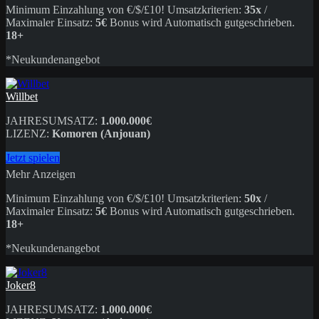
Minimum Einzahlung von €/$/£10! Umsatzkriterien:
35x
/
Maximaler Einsatz:
5€
Bonus wird Automatisch gutgeschrieben.
18+
*Neukundenangebot
Willbet
JAHRESUMSATZ:
1.000.000€
LIZENZ:
Komoren (Anjouan)
Jetzt spielen
Mehr Anzeigen
Minimum Einzahlung von €/$/£10! Umsatzkriterien:
50x
/
Maximaler Einsatz:
5€
Bonus wird Automatisch gutgeschrieben.
18+
*Neukundenangebot
Joker8
JAHRESUMSATZ:
1.000.000€