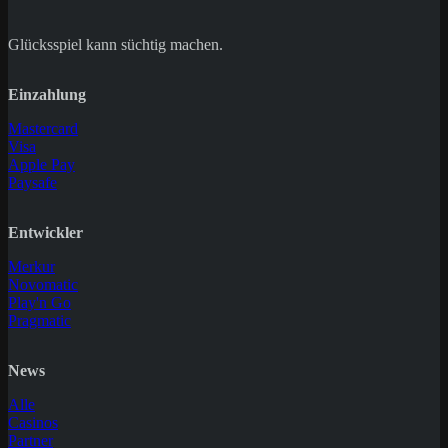
Glücksspiel kann süchtig machen.
Einzahlung
Mastercard
Visa
Apple Pay
Paysafe
Entwickler
Merkur
Novomatic
Play'n Go
Pragmatic
News
Alle
Casinos
Partner