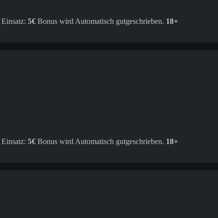
 Einsatz:
5€
Bonus wird Automatisch gutgeschrieben.
18+
 Einsatz:
5€
Bonus wird Automatisch gutgeschrieben.
18+