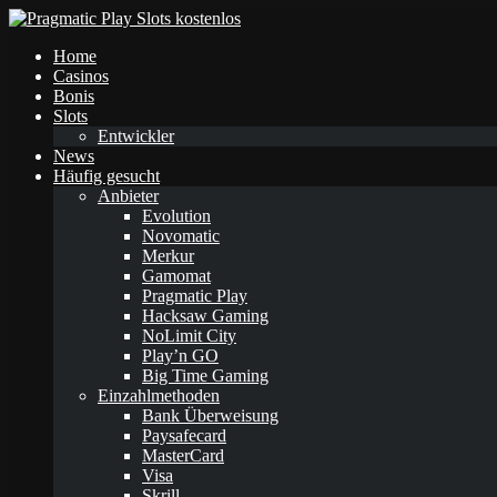
Home
Casinos
Bonis
Slots
Entwickler
News
Häufig gesucht
Anbieter
Evolution
Novomatic
Merkur
Gamomat
Pragmatic Play
Hacksaw Gaming
NoLimit City
Play’n GO
Big Time Gaming
Einzahlmethoden
Bank Überweisung
Paysafecard
MasterCard
Visa
Skrill