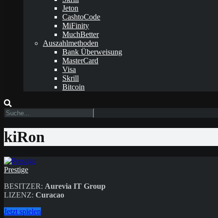
Jeton
CashtoCode
MiFinity
MuchBetter
Auszahlmethoden
Bank Überweisung
MasterCard
Visa
Skrill
Bitcoin
kiRon
Prestige
BESITZER:
Aurevia IT Group
LIZENZ:
Curacao
Jetzt spielen