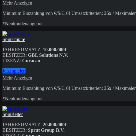
Mehr Anzeigen
Minimum Einzahlung von €/$/£10! Umsatzkriterien:
35x
/ Maximaler
*Neukundenangebot
SpinEmpire
JAHRESUMSATZ:
10.000.000€
BESITZER:
GBL Solutions N.V.
LIZENZ:
Curacao
Jetzt spielen
Mehr Anzeigen
Minimum Einzahlung von €/$/£10! Umsatzkriterien:
35x
/ Maximaler
*Neukundenangebot
SpinBetter
JAHRESUMSATZ:
20.000.000€
BESITZER:
Sprut Group B.V.
LIZENZ:
Curacao