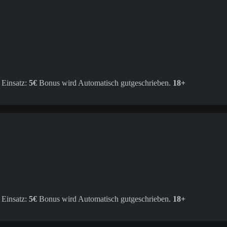
 Einsatz:
5€
Bonus wird Automatisch gutgeschrieben.
18+
 Einsatz:
5€
Bonus wird Automatisch gutgeschrieben.
18+