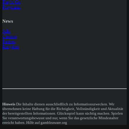
Play'n Go
Pragmatic
News
Alle
Casinos
Partner
Ratgeber
Hinweis
Die Inhalte dienen ausschließlich zu Informationszwecken. Wir
übernehmen keine Haftung für die Richtigkeit, Vollständigkeit und Aktualität
der bereitgestellten Informationen. Glücksspiel kann süchtig machen. Spielen
Sie verantwortungsbewusst und nur, wenn Sie das gesetzliche Mindestalter
erreicht haben. Hilfe auf gambleaware.org