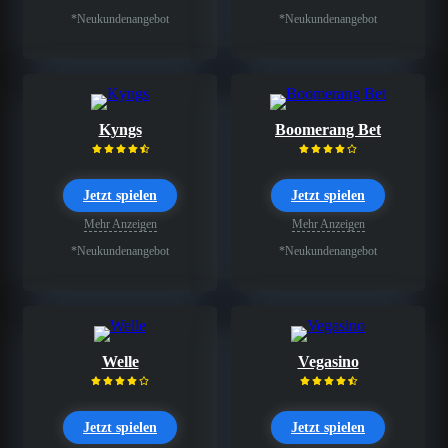
*Neukundenangebot
*Neukundenangebot
Kyngs
Boomerang Bet
Jetzt spielen
Jetzt spielen
Mehr Anzeigen
Mehr Anzeigen
*Neukundenangebot
*Neukundenangebot
Welle
Vegasino
Jetzt spielen
Jetzt spielen