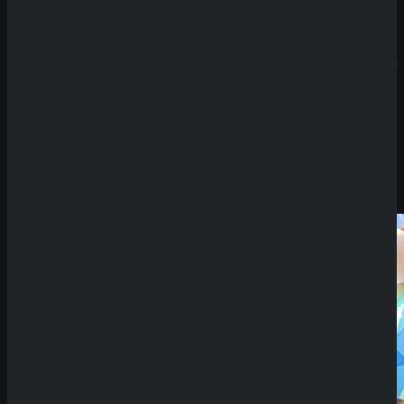
Echtgeldmodus
Zahlungs
Demoversion
methoden
Having issues with
3 Rockin' Penguins
?
Analyse
SpinEmpir
e Casino
Review
SpinBetter
Casino
Review
Submit
Wyns
Sicher dir einen 100% Bonus bis 500€ und spiele 3
Casino
Rockin' Penguins
Review
Try Our Featured Games
QuickWin
Casino
Review
Neueste
Kommenta
Alex
zu
Dazard
rami
zu