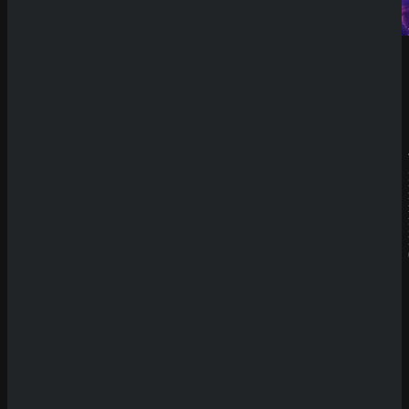
Neueste
Beiträge
Casino
Prestige