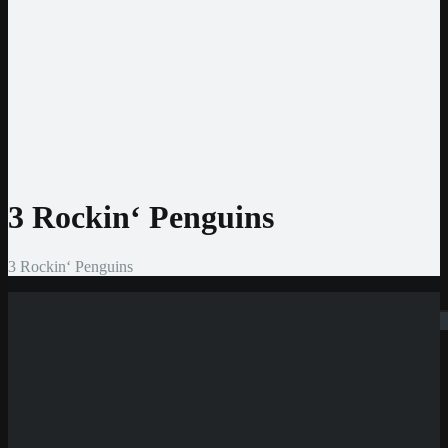
Jeton
CashtoCode
MiFinity
MuchBetter
Auszahlmethoden
Bank Überweisung
MasterCard
Visa
Skrill
Bitcoin
3 Rockin‘ Penguins
3 Rockin‘ Penguins
Suchen
Neue Casinos