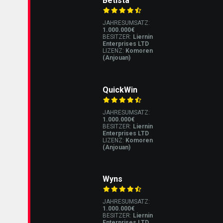
Betista
JAHRESUMSATZ:
1.000.000€
BESITZER:
Liernin
Enterprises LTD
LIZENZ:
Komoren
(Anjouan)
QuickWin
JAHRESUMSATZ:
1.000.000€
BESITZER:
Liernin
Enterprises LTD
LIZENZ:
Komoren
(Anjouan)
Wyns
JAHRESUMSATZ:
1.000.000€
BESITZER:
Liernin
Enterprises LTD