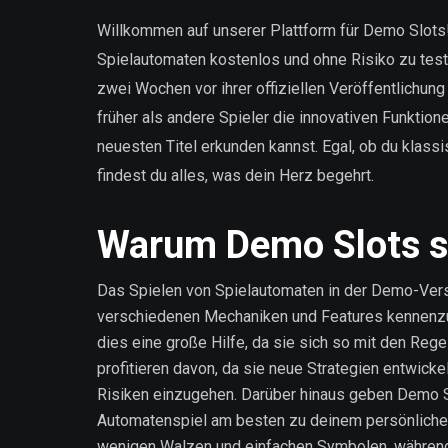
Willkommen auf unserer Plattform für Demo Slots! 
Spielautomaten kostenlos und ohne Risiko zu testen
zwei Wochen vor ihrer offiziellen Veröffentlichun
früher als andere Spieler die innovativen Funkt
neuesten Titel erkunden kannst. Egal, ob du klas
findest du alles, was dein Herz begehrt.
Warum Demo Slots s
Das Spielen von Spielautomaten in der Demo-Versio
verschiedenen Mechaniken und Features kennenzul
dies eine große Hilfe, da sie sich so mit den Reg
profitieren davon, da sie neue Strategien entwick
Risiken einzugehen. Darüber hinaus geben Demo Sl
Automatenspiel am besten zu deinem persönliche
wenigen Walzen und einfachen Symbolen, während 