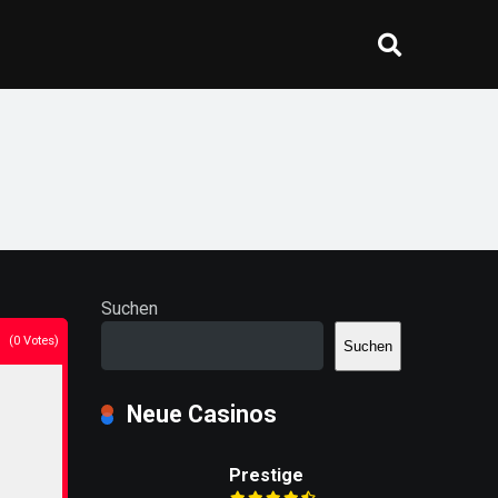
Suchen
(
0
Votes)
Suchen
Neue Casinos
Prestige