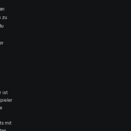
 an
s zu
du
er
 ist
pieler
le
ts mit
ten