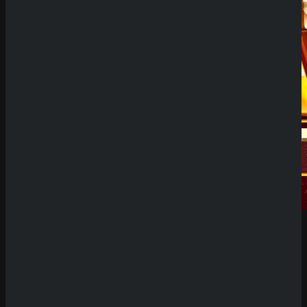
Neueste
Beiträge
Casino
Prestige