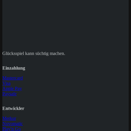
Save my name, email, and website in this
browser for the next time I comment.
Glücksspiel kann süchtig machen.
Einzahlung
Mastercard
Visa
Apple Pay
Paysafe
Entwickler
Merkur
Novomatic
Play'n Go