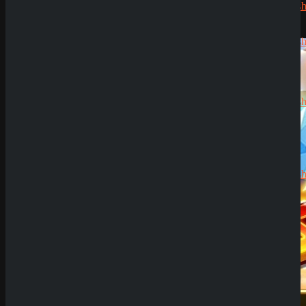
CryptoRus
Sicher dir einen 100% Bonus bis 500€ und spiele
40 Wild Craze PrizeTower
Jens
zu
Try Our Featured Games
CryptoRush
200% bis
zu 2.500€
Silizi
zu
CryptoRush
200% bis
zu 2.500€
Robert99
zu
CryptoRush
200% bis
zu 2.500€
News
Casino Prestige
Zahlungsmethoden
Analyse
18. Mai 2026
SpinEmpire Casino
Review