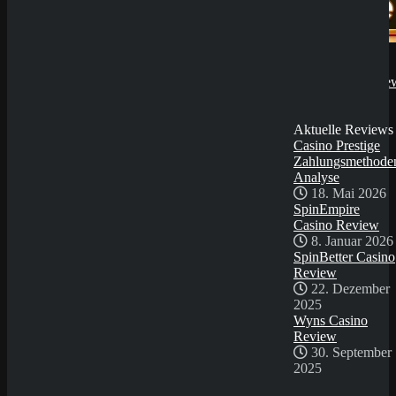
8. Januar 2026
SpinBetter Casino
Review
22. Dezember
Demo Spiel
2025
Wyns Casino Revie
30. September
2025
Aktuelle Reviews
Casino Prestige
Zahlungsmethode
Analyse
18. Mai 2026
SpinEmpire
Casino Review
8. Januar 2026
SpinBetter Casino
Review
22. Dezember
2025
Wyns Casino
Demo Spiel
Review
30. September
2025