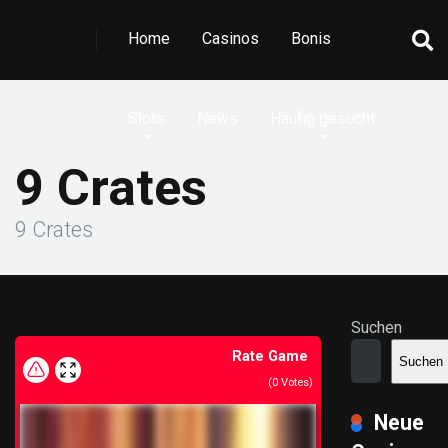
Home
Casinos
Bonis
Slots
News
Häufig gesucht
9 Crates
9 Crates
Suchen
Rate Game
Suchen
(
0
Votes)
Neue