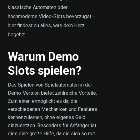
klassische Automaten oder
hochmoderne Video-Slots bevorzugst –
hier findest du alles, was dein Herz
begehrt.
Warum Demo
Slots spielen?
Das Spielen von Spielautomaten in der
Demo-Version bietet zahlreiche Vorteile.
Zum einen ermöglicht es dir, die
verschiedenen Mechaniken und Features
kennenzulernen, ohne eigenes Geld
einzusetzen. Besonders für Anfänger ist
dies eine große Hilfe, da sie sich so mit