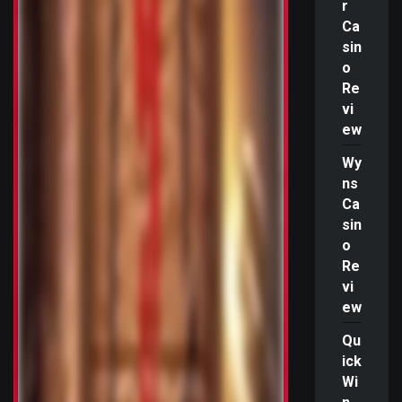
r
Ca
sin
o
Re
vi
ew
Wy
ns
Ca
sin
o
Re
vi
ew
Qu
ick
Wi