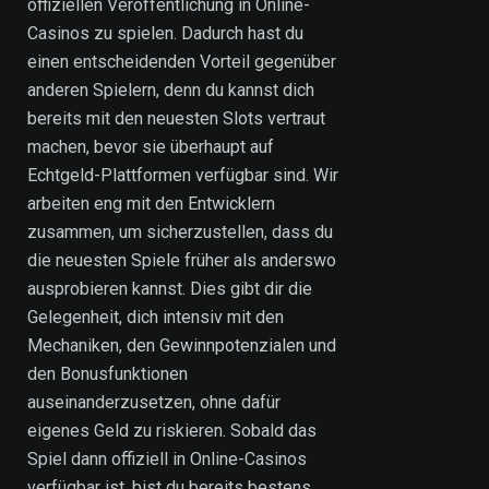
offiziellen Veröffentlichung in Online-
Casinos zu spielen. Dadurch hast du
einen entscheidenden Vorteil gegenüber
anderen Spielern, denn du kannst dich
bereits mit den neuesten Slots vertraut
machen, bevor sie überhaupt auf
Echtgeld-Plattformen verfügbar sind. Wir
arbeiten eng mit den Entwicklern
zusammen, um sicherzustellen, dass du
die neuesten Spiele früher als anderswo
ausprobieren kannst. Dies gibt dir die
Gelegenheit, dich intensiv mit den
Mechaniken, den Gewinnpotenzialen und
den Bonusfunktionen
auseinanderzusetzen, ohne dafür
eigenes Geld zu riskieren. Sobald das
Spiel dann offiziell in Online-Casinos
verfügbar ist, bist du bereits bestens