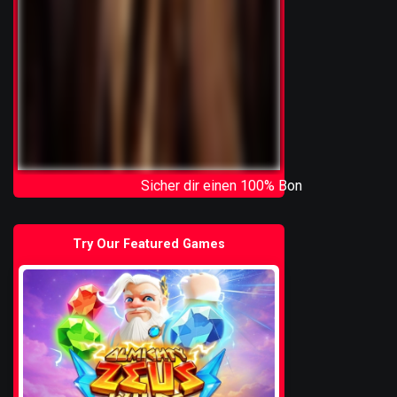
Sicher dir einen 100% Bonus bis 500€ und spiele 9 
Try Our Featured Games