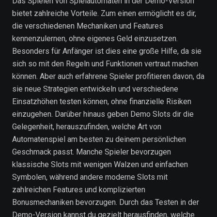
Das Spielen von Spielautomaten in der Demo-Version
bietet zahlreiche Vorteile. Zum einen ermöglicht es dir,
die verschiedenen Mechaniken und Features
kennenzulernen, ohne eigenes Geld einzusetzen.
Besonders für Anfänger ist dies eine große Hilfe, da sie
sich so mit den Regeln und Funktionen vertraut machen
können. Aber auch erfahrene Spieler profitieren davon, da
sie neue Strategien entwickeln und verschiedene
Einsatzhöhen testen können, ohne finanzielle Risiken
einzugehen. Darüber hinaus geben Demo Slots dir die
Gelegenheit, herauszufinden, welche Art von
Automatenspiel am besten zu deinem persönlichen
Geschmack passt. Manche Spieler bevorzugen
klassische Slots mit wenigen Walzen und einfachen
Symbolen, während andere moderne Slots mit
zahlreichen Features und komplizierten
Bonusmechaniken bevorzugen. Durch das Testen in der
Demo-Version kannst du gezielt herausfinden, welche