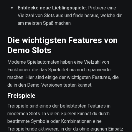
Entdecke neue Lieblingsspiele:
Probiere eine
Vielzahl von Slots aus und finde heraus, welche dir
am meisten Spaß machen.
Die wichtigsten Features von
Demo Slots
Moderne Spielautomaten haben eine Vielzahl von
Funktionen, die das Spielerlebnis noch spannender
machen. Hier sind einige der wichtigsten Features, die
du in den Demo-Versionen testen kannst:
Freispiele
Freispiele sind eines der beliebtesten Features in
modernen Slots. In vielen Spielen kannst du durch
bestimmte Symbole oder Kombinationen eine
Freispielrunde aktivieren, in der du ohne eigenen Einsatz