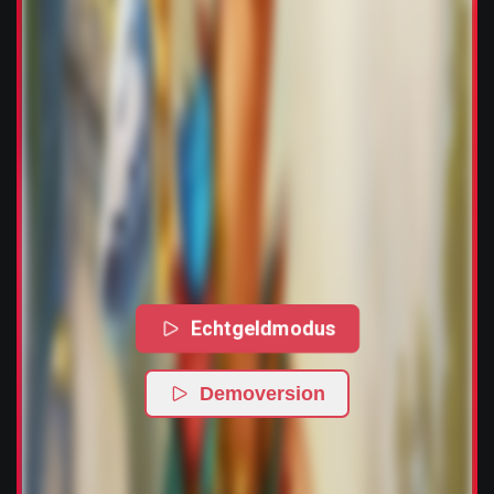
Echtgeldmodus
Demoversion