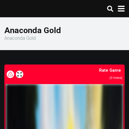
Anaconda Gold
Anaconda Gold
Rate Game
(
0
Votes)