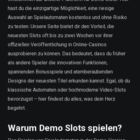
hast du die einzigartige Möglichkeit, eine riesige
Auswahl an Spielautomaten kostenlos und ohne Risiko
zu testen. Unsere Seite bietet dir den Vorteil, die
neuesten Slots oft bis zu zwei Wochen vor ihrer
offiziellen Veröffentlichung in Online-Casinos
ausprobieren zu können. Das bedeutet, dass du früher
als andere Spieler die innovativen Funktionen,
spannenden Bonusspiele und atemberaubenden
Designs der neuesten Titel erkunden kannst. Egal, ob du
klassische Automaten oder hochmoderne Video-Slots
bevorzugst – hier findest du alles, was dein Herz
begehrt.
Warum Demo Slots spielen?