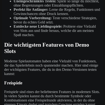
Uneingeschränktes Testen:
Spiele so lange du möchtest,
ohne Begrenzungen oder Einzahlungspflichten.
Perfekt für Anfänger:
Lerne die Regeln, Funktionen und
Gewinnchancen ohne Druck kennen.
Optimale Vorbereitung:
Teste verschiedene Strategien,
bevor du echtes Geld setzt.
Entdecke neue Lieblingsspiele:
Probiere eine Vielzahl
von Slots aus und finde heraus, welche dir am meisten
Spaß machen.
Die wichtigsten Features von Demo
Slots
Moderne Spielautomaten haben eine Vielzahl von Funktionen,
die das Spielerlebnis noch spannender machen. Hier sind einige
der wichtigsten Features, die du in den Demo-Versionen testen
kannst:
Freispiele
Freispiele sind eines der beliebtesten Features in modernen Slots.
In vielen Spielen kannst du durch bestimmte Symbole oder
Kombinationen eine Freispielrunde aktivieren, in der du ohne
eigenen Einsatz drehst und trotzdem Gewinne erzielen kannst.