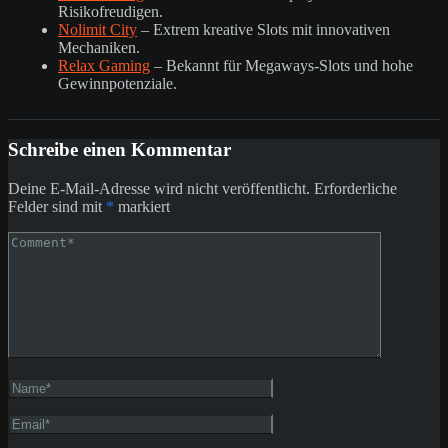
Risikofreudigen.
Nolimit City
– Extrem kreative Slots mit innovativen
Mechaniken.
Relax Gaming
– Bekannt für Megaways-Slots und hohe
Gewinnpotenziale.
Schreibe einen Kommentar
Deine E-Mail-Adresse wird nicht veröffentlicht.
Erforderliche
Felder sind mit
*
markiert