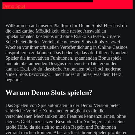
Demo Spiel
Willkommen auf unserer Plattform für Demo Slots! Hier hast du
die einzigartige Möglichkeit, eine riesige Auswahl an
Spielautomaten kostenlos und ohne Risiko zu testen. Unsere
Seite bietet dir den Vorteil, die neuesten Slots oft bis zu zwei
Wochen vor ihrer offiziellen Veröffentlichung in Online-Casinos
ausprobieren zu können. Das bedeutet, dass du früher als andere
Spieler die innovativen Funktionen, spannenden Bonusspiele
und atemberaubenden Designs der neuesten Titel erkunden
kannst. Egal, ob du klassische Automaten oder hochmoderne
Video-Slots bevorzugst – hier findest du alles, was dein Herz
begehrt.
Warum Demo Slots spielen?
Das Spielen von Spielautomaten in der Demo-Version bietet
zahlreiche Vorteile. Zum einen ermöglicht es dir, die
verschiedenen Mechaniken und Features kennenzulernen, ohne
eigenes Geld einzusetzen. Besonders für Anfänger ist dies eine
große Hilfe, da sie sich so mit den Regeln und Funktionen
vertraut machen können. Aber auch erfahrene Spieler profitieren