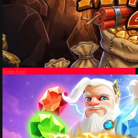
Demo Spiel