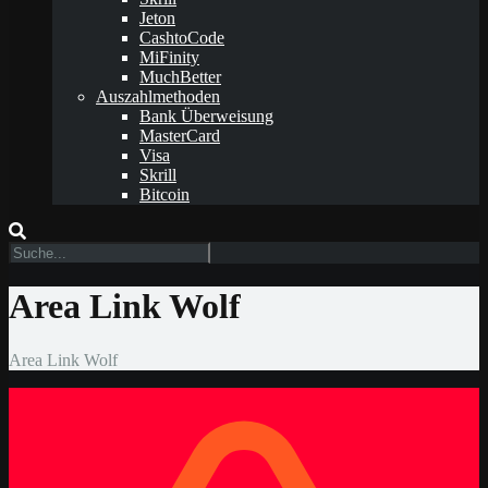
Jeton
CashtoCode
MiFinity
MuchBetter
Auszahlmethoden
Bank Überweisung
MasterCard
Visa
Skrill
Bitcoin
Area Link Wolf
Area Link Wolf