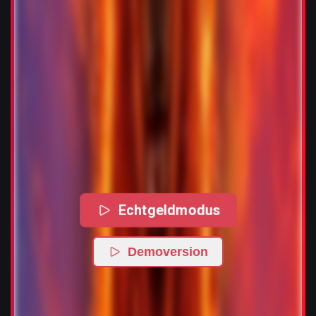
Echtgeldmodus
Demoversion