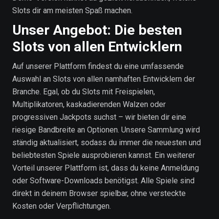
Slots dir am meisten Spaß machen.
Unser Angebot: Die besten
Slots von allen Entwicklern
Auf unserer Plattform findest du eine umfassende
Auswahl an Slots von allen namhaften Entwicklern der
Branche. Egal, ob du Slots mit Freispielen,
Multiplikatoren, kaskadierenden Walzen oder
progressiven Jackpots suchst – wir bieten dir eine
riesige Bandbreite an Optionen. Unsere Sammlung wird
ständig aktualisiert, sodass du immer die neuesten und
beliebtesten Spiele ausprobieren kannst. Ein weiterer
Vorteil unserer Plattform ist, dass du keine Anmeldung
oder Software-Downloads benötigst. Alle Spiele sind
direkt in deinem Browser spielbar, ohne versteckte
Kosten oder Verpflichtungen.