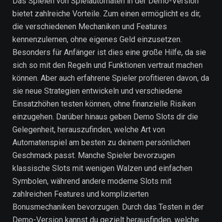
Das Spielen von Spielautomaten in der Demo-Version
bietet zahlreiche Vorteile. Zum einen ermöglicht es dir,
die verschiedenen Mechaniken und Features
kennenzulernen, ohne eigenes Geld einzusetzen.
Besonders für Anfänger ist dies eine große Hilfe, da sie
sich so mit den Regeln und Funktionen vertraut machen
können. Aber auch erfahrene Spieler profitieren davon, da
sie neue Strategien entwickeln und verschiedene
Einsatzhöhen testen können, ohne finanzielle Risiken
einzugehen. Darüber hinaus geben Demo Slots dir die
Gelegenheit, herauszufinden, welche Art von
Automatenspiel am besten zu deinem persönlichen
Geschmack passt. Manche Spieler bevorzugen
klassische Slots mit wenigen Walzen und einfachen
Symbolen, während andere moderne Slots mit
zahlreichen Features und komplizierten
Bonusmechaniken bevorzugen. Durch das Testen in der
Demo-Version kannst du gezielt herausfinden, welche