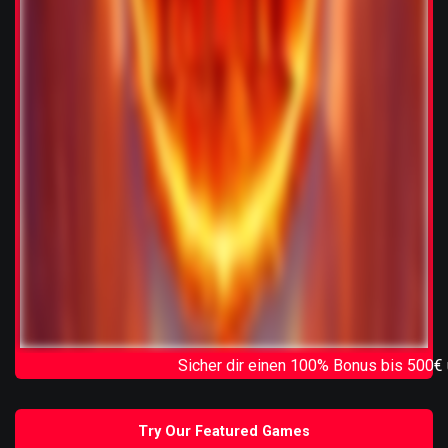
Sicher dir einen 100% Bonus bis 500€ und spiele Biso
Try Our Featured Games