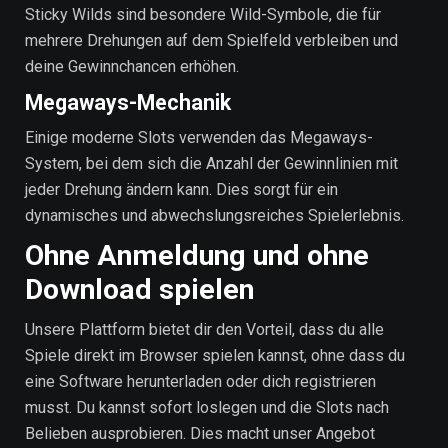
Sticky Wilds sind besondere Wild-Symbole, die für
mehrere Drehungen auf dem Spielfeld verbleiben und
deine Gewinnchancen erhöhen.
Megaways-Mechanik
Einige moderne Slots verwenden das Megaways-
System, bei dem sich die Anzahl der Gewinnlinien mit
jeder Drehung ändern kann. Dies sorgt für ein
dynamisches und abwechslungsreiches Spielerlebnis.
Ohne Anmeldung und ohne
Download spielen
Unsere Plattform bietet dir den Vorteil, dass du alle
Spiele direkt im Browser spielen kannst, ohne dass du
eine Software herunterladen oder dich registrieren
musst. Du kannst sofort loslegen und die Slots nach
Belieben ausprobieren. Dies macht unser Angebot