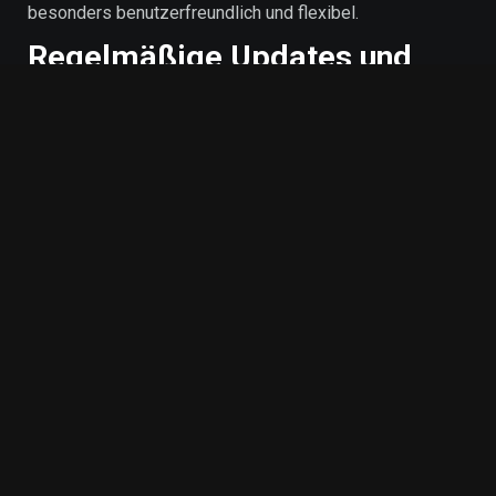
besonders benutzerfreundlich und flexibel.
Regelmäßige Updates und
neue Spiele
Unsere Sammlung an Demo Slots wird ständig
aktualisiert, sodass du immer die neuesten und
beliebtesten Titel spielen kannst. Wir halten dich zudem
über kommende Neuerscheinungen auf dem Laufenden,
sodass du immer bestens informiert bist.
Fazit: Spielspaß ohne Risiko
Unsere Plattform bietet dir die perfekte Möglichkeit,
Spielautomaten in der Demo-Version auszuprobieren
und dabei neue Lieblingsspiele zu entdecken. Ohne
Risiko, ohne Anmeldung und ohne versteckte Kosten
kannst du alle Funktionen der neuesten Slots testen und
dich optimal auf echtes Spielvergnügen vorbereiten.