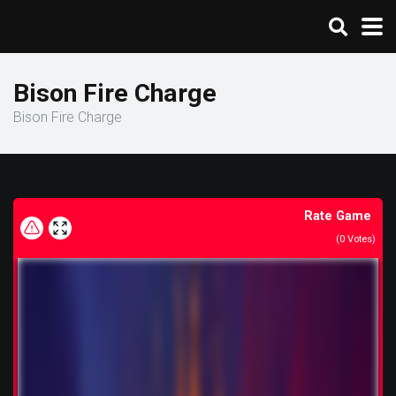
Bison Fire Charge
Bison Fire Charge
Rate Game
(
0
Votes)