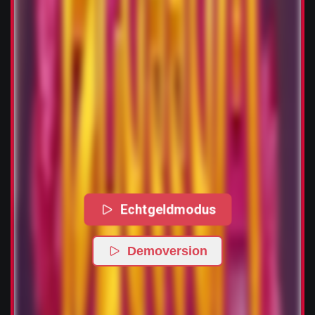
Echtgeldmodus
Demoversion