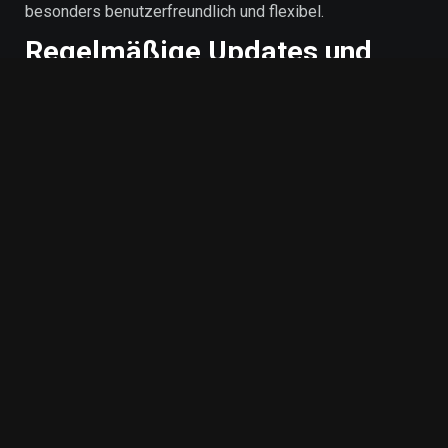
besonders benutzerfreundlich und flexibel.
Regelmäßige Updates und
neue Spiele
Unsere Sammlung an Demo Slots wird ständig
aktualisiert, sodass du immer die neuesten und
beliebtesten Titel spielen kannst. Wir halten dich zudem
über kommende Neuerscheinungen auf dem Laufenden,
sodass du immer bestens informiert bist.
Fazit: Spielspaß ohne Risiko
Unsere Plattform bietet dir die perfekte Möglichkeit,
Spielautomaten in der Demo-Version auszuprobieren
und dabei neue Lieblingsspiele zu entdecken. Ohne
Risiko, ohne Anmeldung und ohne versteckte Kosten
kannst du alle Funktionen der neuesten Slots testen und
dich optimal auf echtes Spielvergnügen vorbereiten.