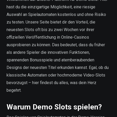
hast du die einzigartige Möglichkeit, eine riesige
Auswahl an Spielautomaten kostenlos und ohne Risiko
zu testen. Unsere Seite bietet dir den Vorteil, die
neuesten Slots oft bis zu zwei Wochen vor ihrer
offiziellen Veröffentlichung in Online-Casinos
ausprobieren zu können. Das bedeutet, dass du früher
als andere Spieler die innovativen Funktionen,
spannenden Bonusspiele und atemberaubenden
Designs der neuesten Titel erkunden kannst. Egal, ob du
klassische Automaten oder hochmoderne Video-Slots
bevorzugst – hier findest du alles, was dein Herz
begehrt.
Warum Demo Slots spielen?