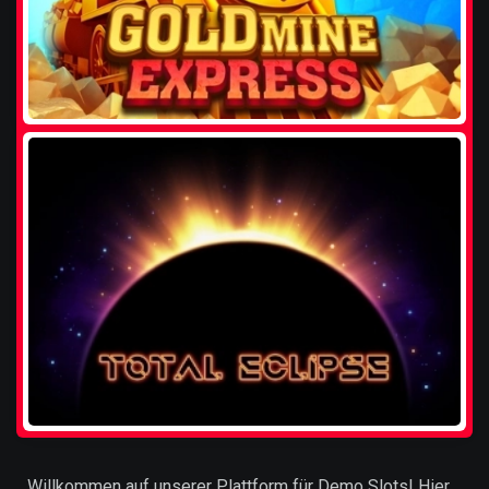
Willkommen auf unserer Plattform für Demo Slots! Hier