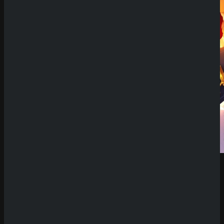
Neueste
Beiträge
Casino
Prestige