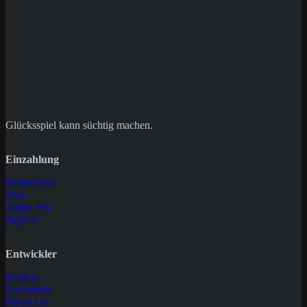
Save my name, email, and website in this
browser for the next time I comment.
Glücksspiel kann süchtig machen.
Einzahlung
Mastercard
Visa
Apple Pay
Paysafe
Entwickler
Merkur
Novomatic
Play'n Go