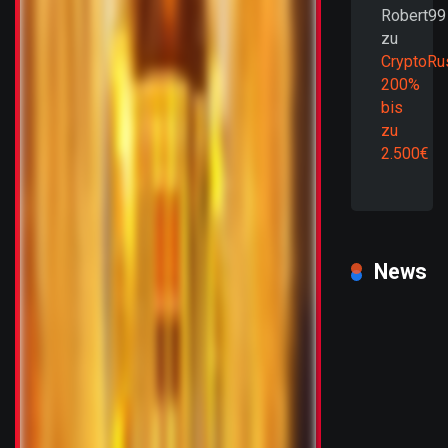
Robert99
zu
CryptoRu
200%
bis
zu
2.500€
News