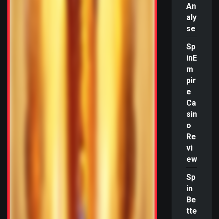
An
aly
se
Sp
inE
m
pir
e
Ca
sin
o
Re
vi
ew
Sp
in
Be
tte