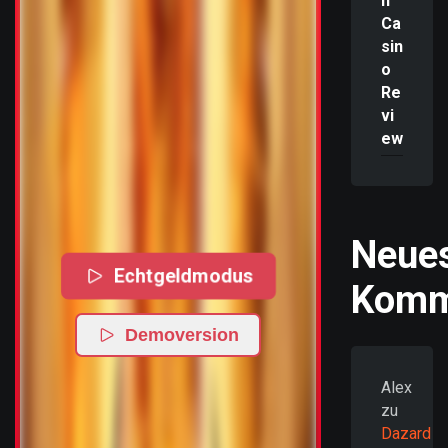
n
Ca
sin
o
Re
vi
ew
Neue
Echtgeldmodus
Komm
Demoversion
Alex
zu
Dazard