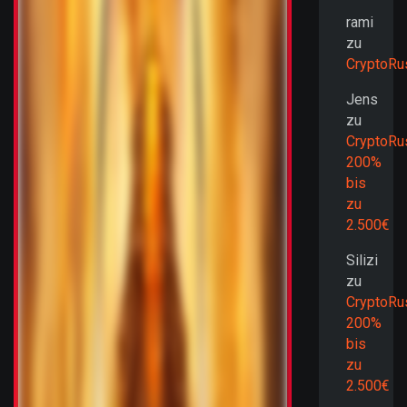
rami
zu
CryptoRu
Jens
zu
CryptoRu
200%
bis
zu
2.500€
Silizi
zu
CryptoRu
200%
bis
zu
2.500€