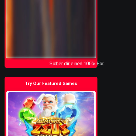
Sicher dir einen 100% Bonus bis 500€ und spiele Bu
Try Our Featured Games