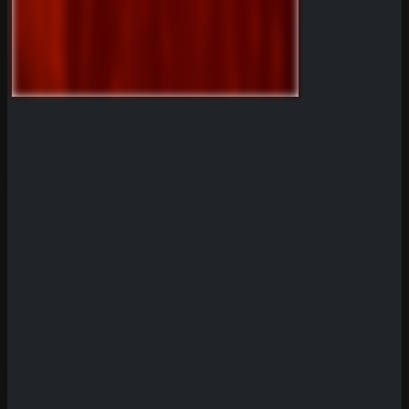
Sicher dir einen 100% Bonus bis 500€ und spiel
Try Our Featured Games