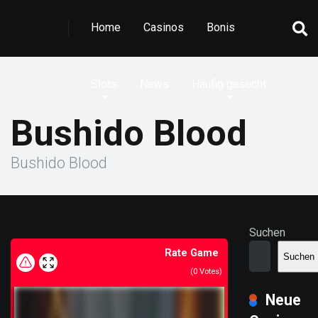
Home
Casinos
Bonis
Slots
News
Häufig gesucht
Bushido Blood
Bushido Blood
Suchen
Rate Game
Suchen
(
0
Votes)
Neue