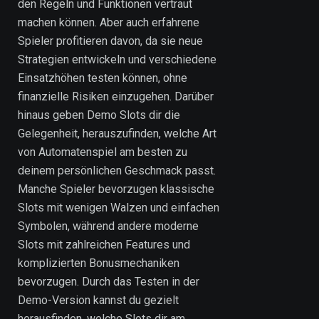
den Regeln und Funktionen vertraut
machen können. Aber auch erfahrene
Spieler profitieren davon, da sie neue
Strategien entwickeln und verschiedene
Einsatzhöhen testen können, ohne
finanzielle Risiken einzugehen. Darüber
hinaus geben Demo Slots dir die
Gelegenheit, herauszufinden, welche Art
von Automatenspiel am besten zu
deinem persönlichen Geschmack passt.
Manche Spieler bevorzugen klassische
Slots mit wenigen Walzen und einfachen
Symbolen, während andere moderne
Slots mit zahlreichen Features und
komplizierten Bonusmechaniken
bevorzugen. Durch das Testen in der
Demo-Version kannst du gezielt
herausfinden, welche Slots dir am