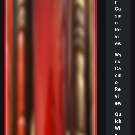
r
Ca
sin
o
Re
vi
ew
Wy
ns
Ca
sin
o
Re
vi
ew
Qu
ick
Wi