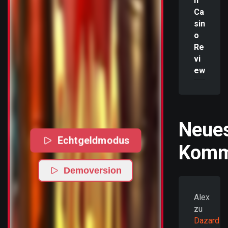
n
Ca
sin
o
Re
vi
ew
Neue
Echtgeldmodus
Komm
Demoversion
Alex
zu
Dazard