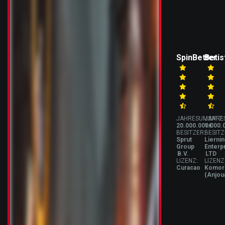
SpinBetter
Betis
JAHRESUMSATZ:
JAHRE
20.000.000€
1.000.
BESITZER:
BESITZ
Sprut
Liernin
Group
Enterp
B.V.
LTD
LIZENZ:
LIZENZ
Curacao
Komor
(Anjou