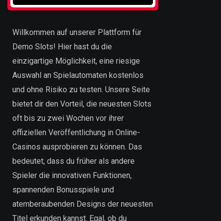
Willkommen auf unserer Plattform für
Demo Slots! Hier hast du die
einzigartige Möglichkeit, eine riesige
Auswahl an Spielautomaten kostenlos
und ohne Risiko zu testen. Unsere Seite
bietet dir den Vorteil, die neuesten Slots
oft bis zu zwei Wochen vor ihrer
offiziellen Veröffentlichung in Online-
Casinos ausprobieren zu können. Das
bedeutet, dass du früher als andere
Spieler die innovativen Funktionen,
spannenden Bonusspiele und
atemberaubenden Designs der neuesten
Titel erkunden kannst. Egal, ob du