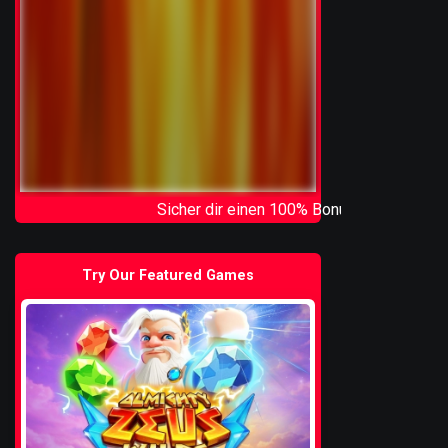
Sicher dir einen 100% Bonus bis 500€ und spiele Bus
Try Our Featured Games