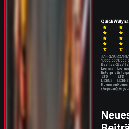
QuickWin
Wyns
JAHRESUMSATZ:
JAHRE
1.000.000€
1.000.
BESITZER:
BESITZ
Liernin
Liernin
Enterprises
Enterp
LTD
LTD
LIZENZ:
LIZENZ
Komoren
Komor
(Anjouan)
(Anjou
Neue
Beitr