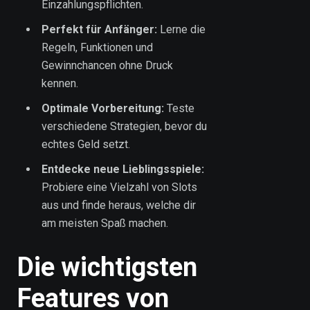
Einzahlungspflichten.
Perfekt für Anfänger:
Lerne die
Regeln, Funktionen und
Gewinnchancen ohne Druck
kennen.
Optimale Vorbereitung:
Teste
verschiedene Strategien, bevor du
echtes Geld setzt.
Entdecke neue Lieblingsspiele:
Probiere eine Vielzahl von Slots
aus und finde heraus, welche dir
am meisten Spaß machen.
Die wichtigsten
Features von