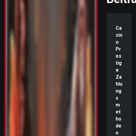
Ca
sin
o
Pr
es
tig
e
Za
hlu
ng
s
m
et
ho
de
n