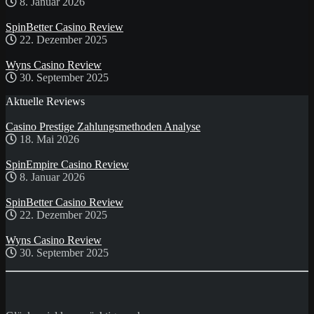
8. Januar 2026
SpinBetter Casino Review
22. Dezember 2025
Wyns Casino Review
30. September 2025
Aktuelle Reviews
Casino Prestige Zahlungsmethoden Analyse
18. Mai 2026
SpinEmpire Casino Review
8. Januar 2026
SpinBetter Casino Review
22. Dezember 2025
Wyns Casino Review
30. September 2025