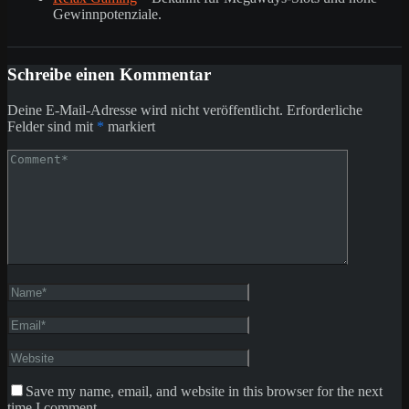
Gewinnpotenziale.
Schreibe einen Kommentar
Deine E-Mail-Adresse wird nicht veröffentlicht.
Erforderliche
Felder sind mit
*
markiert
Save my name, email, and website in this browser for the next
time I comment.