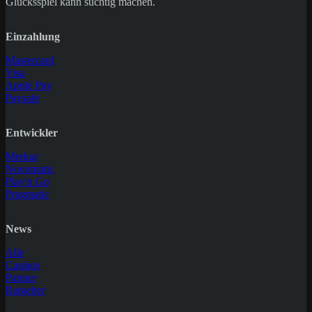
Glücksspiel kann süchtig machen.
Einzahlung
Mastercard
Visa
Apple Pay
Paysafe
Entwickler
Merkur
Novomatic
Play'n Go
Pragmatic
News
Alle
Casinos
Partner
Ratgeber