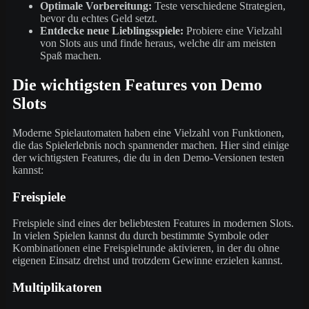
Optimale Vorbereitung:
Teste verschiedene Strategien,
bevor du echtes Geld setzt.
Entdecke neue Lieblingsspiele:
Probiere eine Vielzahl
von Slots aus und finde heraus, welche dir am meisten
Spaß machen.
Die wichtigsten Features von Demo
Slots
Moderne Spielautomaten haben eine Vielzahl von Funktionen,
die das Spielerlebnis noch spannender machen. Hier sind einige
der wichtigsten Features, die du in den Demo-Versionen testen
kannst:
Freispiele
Freispiele sind eines der beliebtesten Features in modernen Slots.
In vielen Spielen kannst du durch bestimmte Symbole oder
Kombinationen eine Freispielrunde aktivieren, in der du ohne
eigenen Einsatz drehst und trotzdem Gewinne erzielen kannst.
Multiplikatoren