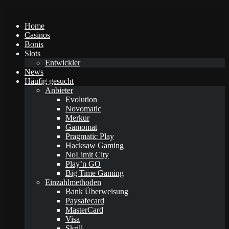
Home
Casinos
Bonis
Slots
Entwickler
News
Häufig gesucht
Anbieter
Evolution
Novomatic
Merkur
Gamomat
Pragmatic Play
Hacksaw Gaming
NoLimit City
Play’n GO
Big Time Gaming
Einzahlmethoden
Bank Überweisung
Paysafecard
MasterCard
Visa
Skrill