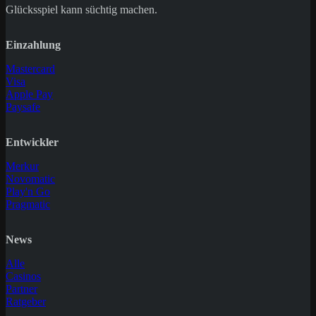
Glücksspiel kann süchtig machen.
Einzahlung
Mastercard
Visa
Apple Pay
Paysafe
Entwickler
Merkur
Novomatic
Play'n Go
Pragmatic
News
Alle
Casinos
Partner
Ratgeber