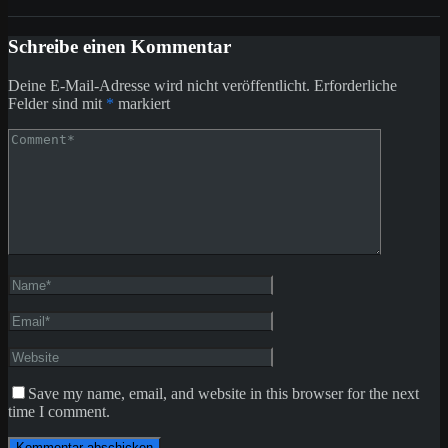
Schreibe einen Kommentar
Deine E-Mail-Adresse wird nicht veröffentlicht.
Erforderliche
Felder sind mit
*
markiert
Save my name, email, and website in this browser for the next
time I comment.