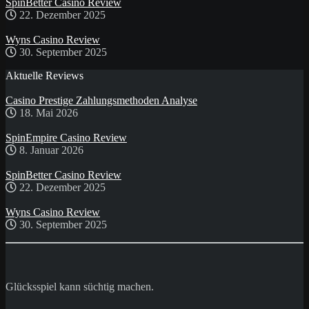
SpinBetter Casino Review
22. Dezember 2025
Wyns Casino Review
30. September 2025
Aktuelle Reviews
Casino Prestige Zahlungsmethoden Analyse
18. Mai 2026
SpinEmpire Casino Review
8. Januar 2026
SpinBetter Casino Review
22. Dezember 2025
Wyns Casino Review
30. September 2025
Glücksspiel kann süchtig machen.