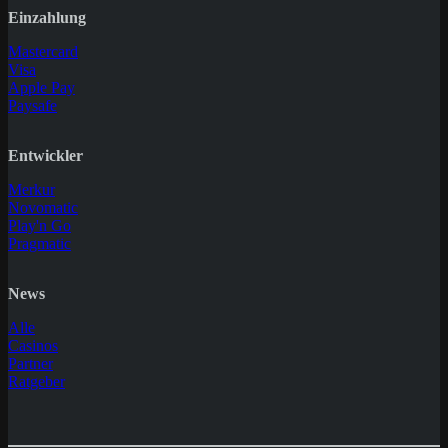
Einzahlung
Mastercard
Visa
Apple Pay
Paysafe
Entwickler
Merkur
Novomatic
Play'n Go
Pragmatic
News
Alle
Casinos
Partner
Ratgeber