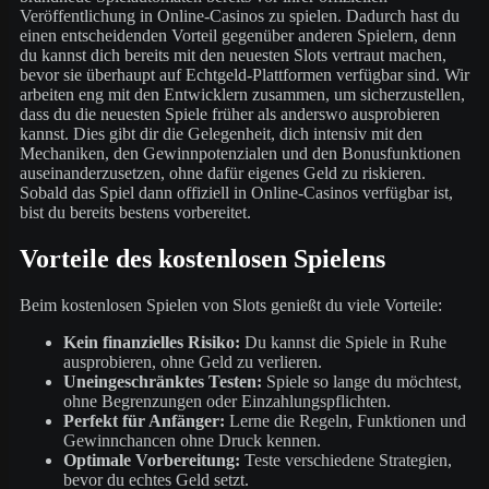
Veröffentlichung in Online-Casinos zu spielen. Dadurch hast du
einen entscheidenden Vorteil gegenüber anderen Spielern, denn
du kannst dich bereits mit den neuesten Slots vertraut machen,
bevor sie überhaupt auf Echtgeld-Plattformen verfügbar sind. Wir
arbeiten eng mit den Entwicklern zusammen, um sicherzustellen,
dass du die neuesten Spiele früher als anderswo ausprobieren
kannst. Dies gibt dir die Gelegenheit, dich intensiv mit den
Mechaniken, den Gewinnpotenzialen und den Bonusfunktionen
auseinanderzusetzen, ohne dafür eigenes Geld zu riskieren.
Sobald das Spiel dann offiziell in Online-Casinos verfügbar ist,
bist du bereits bestens vorbereitet.
Vorteile des kostenlosen Spielens
Beim kostenlosen Spielen von Slots genießt du viele Vorteile:
Kein finanzielles Risiko:
Du kannst die Spiele in Ruhe
ausprobieren, ohne Geld zu verlieren.
Uneingeschränktes Testen:
Spiele so lange du möchtest,
ohne Begrenzungen oder Einzahlungspflichten.
Perfekt für Anfänger:
Lerne die Regeln, Funktionen und
Gewinnchancen ohne Druck kennen.
Optimale Vorbereitung:
Teste verschiedene Strategien,
bevor du echtes Geld setzt.