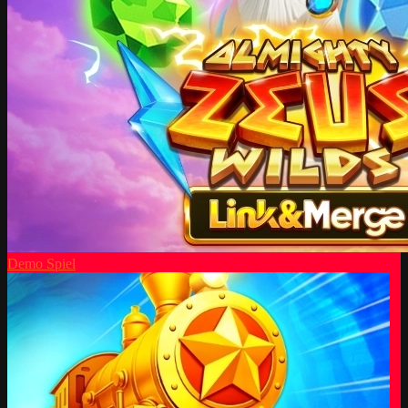
Demo Spiel