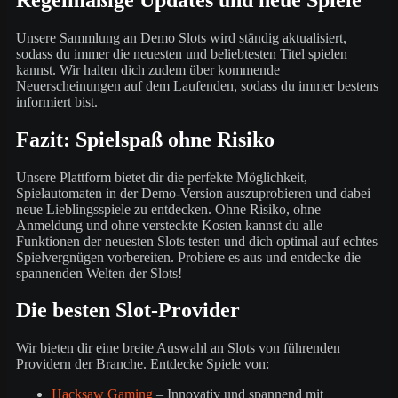
Unsere Sammlung an Demo Slots wird ständig aktualisiert,
sodass du immer die neuesten und beliebtesten Titel spielen
kannst. Wir halten dich zudem über kommende
Neuerscheinungen auf dem Laufenden, sodass du immer bestens
informiert bist.
Fazit: Spielspaß ohne Risiko
Unsere Plattform bietet dir die perfekte Möglichkeit,
Spielautomaten in der Demo-Version auszuprobieren und dabei
neue Lieblingsspiele zu entdecken. Ohne Risiko, ohne
Anmeldung und ohne versteckte Kosten kannst du alle
Funktionen der neuesten Slots testen und dich optimal auf echtes
Spielvergnügen vorbereiten. Probiere es aus und entdecke die
spannenden Welten der Slots!
Die besten Slot-Provider
Wir bieten dir eine breite Auswahl an Slots von führenden
Providern der Branche. Entdecke Spiele von:
Hacksaw Gaming
– Innovativ und spannend mit