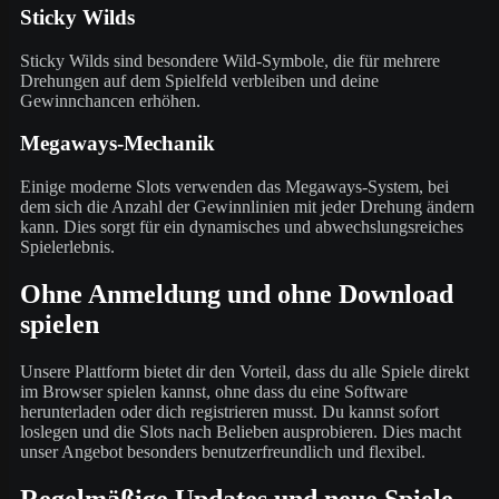
Sticky Wilds
Sticky Wilds sind besondere Wild-Symbole, die für mehrere
Drehungen auf dem Spielfeld verbleiben und deine
Gewinnchancen erhöhen.
Megaways-Mechanik
Einige moderne Slots verwenden das Megaways-System, bei
dem sich die Anzahl der Gewinnlinien mit jeder Drehung ändern
kann. Dies sorgt für ein dynamisches und abwechslungsreiches
Spielerlebnis.
Ohne Anmeldung und ohne Download
spielen
Unsere Plattform bietet dir den Vorteil, dass du alle Spiele direkt
im Browser spielen kannst, ohne dass du eine Software
herunterladen oder dich registrieren musst. Du kannst sofort
loslegen und die Slots nach Belieben ausprobieren. Dies macht
unser Angebot besonders benutzerfreundlich und flexibel.
Regelmäßige Updates und neue Spiele