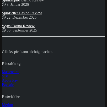
SpinEmpire Casino Review
8. Januar 2026
SpinBetter Casino Review
22. Dezember 2025
Wyns Casino Review
30. September 2025
Glücksspiel kann süchtig machen.
Einzahlung
Mastercard
Visa
Apple Pay
Paysafe
Entwickler
Merkur