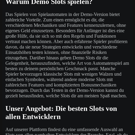
Warum Demo Slots spielen?
Das Spielen von Spielautomaten in der Demo-Version bietet
zahlreiche Vorteile. Zum einen ermöglicht es dir, die
verschiedenen Mechaniken und Features kennenzulernen, ohne
eigenes Geld einzusetzen. Besonders für Anfänger ist dies eine
große Hilfe, da sie sich so mit den Regeln und Funktionen
vertraut machen können. Aber auch erfahrene Spieler profitieren
davon, da sie neue Strategien entwickeln und verschiedene
Einsatzhöhen testen können, ohne finanzielle Risiken
einzugehen. Darüber hinaus geben Demo Slots dir die
Gelegenheit, herauszufinden, welche Art von Automatenspiel am
besten zu deinem persönlichen Geschmack passt. Manche
Spieler bevorzugen klassische Slots mit wenigen Walzen und
einfachen Symbolen, während andere moderne Slots mit
zahlreichen Features und komplizierten Bonusmechaniken
bevorzugen. Durch das Testen in der Demo-Version kannst du
gezielt herausfinden, welche Slots dir am meisten Spaß machen.
Unser Angebot: Die besten Slots von
allen Entwicklern
Auf unserer Plattform findest du eine umfassende Auswahl an
Slots von allen namhaften Entwicklern der Branche. Egal, ob du