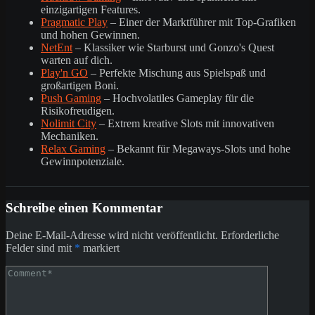
einzigartigen Features.
Pragmatic Play
– Einer der Marktführer mit Top-Grafiken
und hohen Gewinnen.
NetEnt
– Klassiker wie Starburst und Gonzo's Quest
warten auf dich.
Play'n GO
– Perfekte Mischung aus Spielspaß und
großartigen Boni.
Push Gaming
– Hochvolatiles Gameplay für die
Risikofreudigen.
Nolimit City
– Extrem kreative Slots mit innovativen
Mechaniken.
Relax Gaming
– Bekannt für Megaways-Slots und hohe
Gewinnpotenziale.
Schreibe einen Kommentar
Deine E-Mail-Adresse wird nicht veröffentlicht.
Erforderliche
Felder sind mit
*
markiert