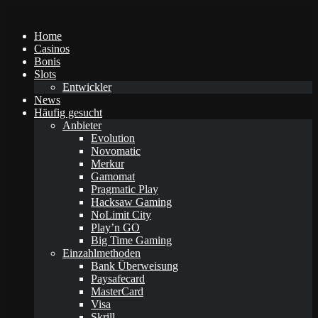
Home
Casinos
Bonis
Slots
Entwickler
News
Häufig gesucht
Anbieter
Evolution
Novomatic
Merkur
Gamomat
Pragmatic Play
Hacksaw Gaming
NoLimit City
Play’n GO
Big Time Gaming
Einzahlmethoden
Bank Überweisung
Paysafecard
MasterCard
Visa
Skrill