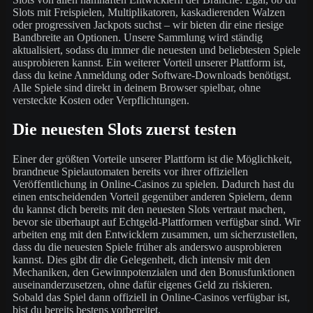
Slots mit Freispielen, Multiplikatoren, kaskadierenden Walzen
oder progressiven Jackpots suchst – wir bieten dir eine riesige
Bandbreite an Optionen. Unsere Sammlung wird ständig
aktualisiert, sodass du immer die neuesten und beliebtesten Spiele
ausprobieren kannst. Ein weiterer Vorteil unserer Plattform ist,
dass du keine Anmeldung oder Software-Downloads benötigst.
Alle Spiele sind direkt in deinem Browser spielbar, ohne
versteckte Kosten oder Verpflichtungen.
Die neuesten Slots zuerst testen
Einer der größten Vorteile unserer Plattform ist die Möglichkeit,
brandneue Spielautomaten bereits vor ihrer offiziellen
Veröffentlichung in Online-Casinos zu spielen. Dadurch hast du
einen entscheidenden Vorteil gegenüber anderen Spielern, denn
du kannst dich bereits mit den neuesten Slots vertraut machen,
bevor sie überhaupt auf Echtgeld-Plattformen verfügbar sind. Wir
arbeiten eng mit den Entwicklern zusammen, um sicherzustellen,
dass du die neuesten Spiele früher als anderswo ausprobieren
kannst. Dies gibt dir die Gelegenheit, dich intensiv mit den
Mechaniken, den Gewinnpotenzialen und den Bonusfunktionen
auseinanderzusetzen, ohne dafür eigenes Geld zu riskieren.
Sobald das Spiel dann offiziell in Online-Casinos verfügbar ist,
bist du bereits bestens vorbereitet.