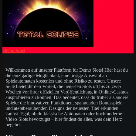
Demo Spiel
Willkommen auf unserer Plattform für Demo Slots! Hier hast du
die einzigartige Möglichkeit, eine riesige Auswahl an
Spielautomaten kostenlos und ohne Risiko zu testen. Unsere
Seite bietet dir den Vorteil, die neuesten Slots oft bis zu zwei
Wochen vor ihrer offiziellen Veröffentlichung in Online-Casinos
ausprobieren zu können. Das bedeutet, dass du früher als andere
Spieler die innovativen Funktionen, spannenden Bonusspiele
und atemberaubenden Designs der neuesten Titel erkunden
kannst. Egal, ob du klassische Automaten oder hochmoderne
Video-Slots bevorzugst – hier findest du alles, was dein Herz
begehrt.