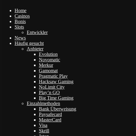
Home
Casinos
Bonis
Slots
Entwickler
News
Häufig gesucht
Anbieter
Evolution
Novomatic
Merkur
Gamomat
Pragmatic Play
Hacksaw Gaming
NoLimit City
Play’n GO
Big Time Gaming
Einzahlmethoden
Bank Überweisung
Paysafecard
MasterCard
Visa
Skrill