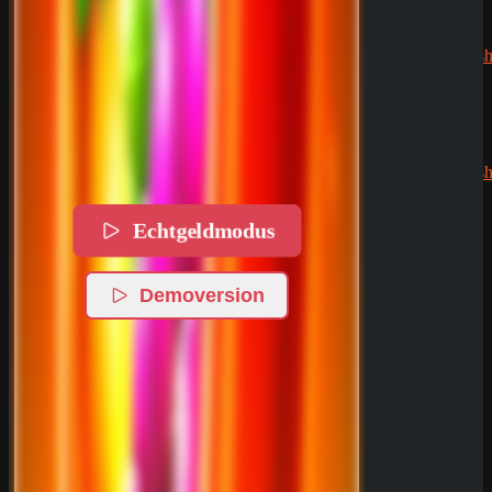
Silizi
zu
CryptoRush
200% bis
zu 2.500€
Robert99
zu
CryptoRush
200% bis
zu 2.500€
Echtgeldmodus
News
Demoversion
Casino Prestige
Zahlungsmethoden
Analyse
18. Mai 2026
SpinEmpire Casino
Review
8. Januar 2026
SpinBetter Casino
Review
22. Dezember