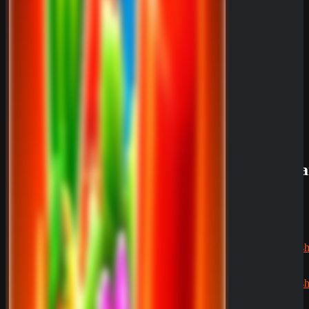
SpinBetter
Casino
Review
Wyns
Casino
Review
QuickWin
Casino
Review
Neueste
Kommenta
Alex
zu
Dazard
rami
zu
CryptoRus
Jens
zu
CryptoRush
200% bis
zu 2.500€