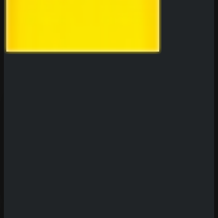
Sicher dir einen 100% Bonus bis 500€ und spiele C
Try Our Featured Games