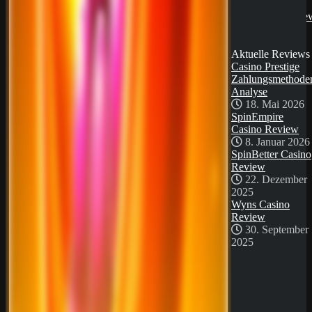
2025
Wyns Casino Revie
30. September
2025
Aktuelle Reviews
Casino Prestige
Zahlungsmethode
Analyse
18. Mai 2026
SpinEmpire
Casino Review
8. Januar 2026
SpinBetter Casino
Review
22. Dezember
2025
Wyns Casino
Review
30. September
2025