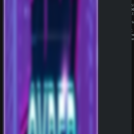
JAHRESUMSATZ:
JAHRES
1.000.000€
1.000.00
BESITZER:
BESITZE
Liernin
Liernin
Enterprises
Enterpri
LTD
LTD
LIZENZ:
LIZENZ:
Komoren
Komore
(Anjouan)
(Anjoua
Neueste
Beiträge
Casino
Prestige
Zahlungs
methoden
Analyse
SpinEmpir
e Casino
Review