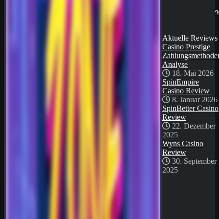
2025
Wyns Casino Revie
30. September
2025
Aktuelle Reviews
Casino Prestige
Zahlungsmethode
Analyse
18. Mai 2026
SpinEmpire
Casino Review
8. Januar 2026
SpinBetter Casino
Review
22. Dezember
2025
Wyns Casino
Review
30. September
2025