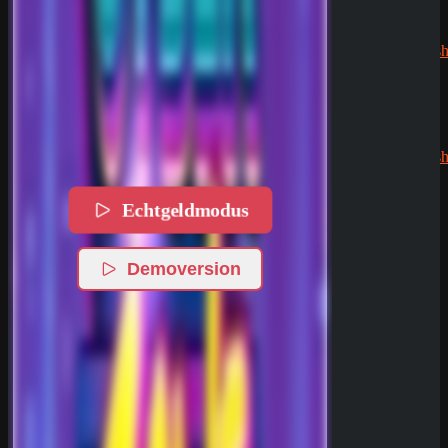
Silizi
zu
CryptoRush
200% bis
zu 2.500€
Robert99
zu
CryptoRush
200% bis
zu 2.500€
Echtgeldmodus
News
Demoversion
Casino Prestige
Zahlungsmethoden
Analyse
18. Mai 2026
SpinEmpire Casino
Review
8. Januar 2026
SpinBetter Casino
Review
22. Dezember