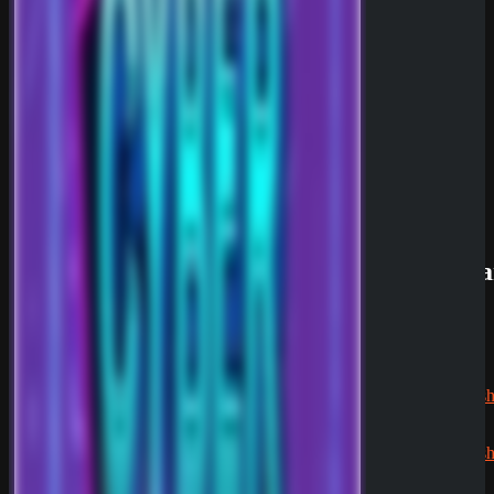
SpinBetter
Casino
Review
Wyns
Casino
Review
QuickWin
Casino
Review
Neueste
Kommenta
Alex
zu
Dazard
rami
zu
CryptoRus
Jens
zu
CryptoRush
200% bis
zu 2.500€