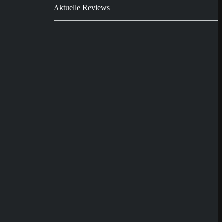
Aktuelle Reviews