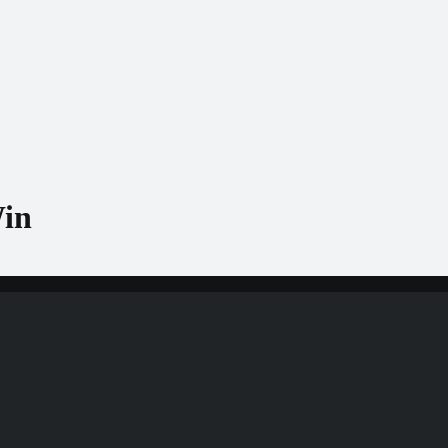
Jeton
CashtoCode
MiFinity
MuchBetter
zahlmethoden
Bank Überweisung
MasterCard
Visa
Skrill
Bitcoin
Win