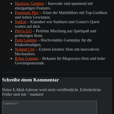
Hacksaw Gaming
– Innovativ und spannend mit
einzigartigen Features.
Pragmatic Play
– Einer der Marktführer mit Top-Grafiken
und hohen Gewinnen.
NetEnt
– Klassiker wie Starburst und Gonzo's Quest
warten auf dich.
Play'n GO
– Perfekte Mischung aus Spielspaß und
großartigen Boni.
Push Gaming
– Hochvolatiles Gameplay für die
Risikofreudigen.
Nolimit City
– Extrem kreative Slots mit innovativen
Mechaniken.
Relax Gaming
– Bekannt für Megaways-Slots und hohe
Gewinnpotenziale.
Schreibe einen Kommentar
Deine E-Mail-Adresse wird nicht veröffentlicht.
Erforderliche
Felder sind mit
*
markiert