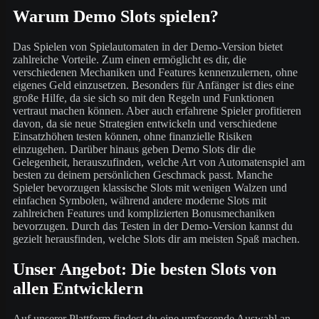
Warum Demo Slots spielen?
Das Spielen von Spielautomaten in der Demo-Version bietet
zahlreiche Vorteile. Zum einen ermöglicht es dir, die
verschiedenen Mechaniken und Features kennenzulernen, ohne
eigenes Geld einzusetzen. Besonders für Anfänger ist dies eine
große Hilfe, da sie sich so mit den Regeln und Funktionen
vertraut machen können. Aber auch erfahrene Spieler profitieren
davon, da sie neue Strategien entwickeln und verschiedene
Einsatzhöhen testen können, ohne finanzielle Risiken
einzugehen. Darüber hinaus geben Demo Slots dir die
Gelegenheit, herauszufinden, welche Art von Automatenspiel am
besten zu deinem persönlichen Geschmack passt. Manche
Spieler bevorzugen klassische Slots mit wenigen Walzen und
einfachen Symbolen, während andere moderne Slots mit
zahlreichen Features und komplizierten Bonusmechaniken
bevorzugen. Durch das Testen in der Demo-Version kannst du
gezielt herausfinden, welche Slots dir am meisten Spaß machen.
Unser Angebot: Die besten Slots von
allen Entwicklern
Auf unserer Plattform findest du eine umfassende Auswahl an