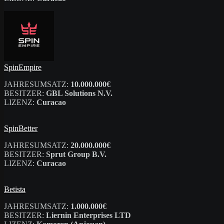
SpinEmpire
JAHRESUMSATZ:
10.000.000€
BESITZER:
GBL Solutions N.V.
LIZENZ:
Curacao
SpinBetter
JAHRESUMSATZ:
20.000.000€
BESITZER:
Sprut Group B.V.
LIZENZ:
Curacao
Betista
JAHRESUMSATZ:
1.000.000€
BESITZER:
Liernin Enterprises LTD