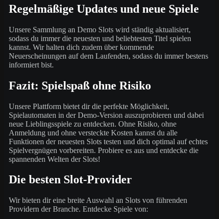
Regelmäßige Updates und neue Spiele
Unsere Sammlung an Demo Slots wird ständig aktualisiert,
sodass du immer die neuesten und beliebtesten Titel spielen
kannst. Wir halten dich zudem über kommende
Neuerscheinungen auf dem Laufenden, sodass du immer bestens
informiert bist.
Fazit: Spielspaß ohne Risiko
Unsere Plattform bietet dir die perfekte Möglichkeit,
Spielautomaten in der Demo-Version auszuprobieren und dabei
neue Lieblingsspiele zu entdecken. Ohne Risiko, ohne
Anmeldung und ohne versteckte Kosten kannst du alle
Funktionen der neuesten Slots testen und dich optimal auf echtes
Spielvergnügen vorbereiten. Probiere es aus und entdecke die
spannenden Welten der Slots!
Die besten Slot-Provider
Wir bieten dir eine breite Auswahl an Slots von führenden
Providern der Branche. Entdecke Spiele von: