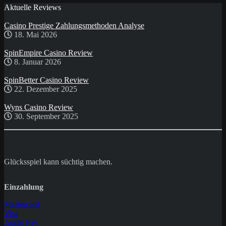
Aktuelle Reviews
Casino Prestige Zahlungsmethoden Analyse
18. Mai 2026
SpinEmpire Casino Review
8. Januar 2026
SpinBetter Casino Review
22. Dezember 2025
Wyns Casino Review
30. September 2025
Glücksspiel kann süchtig machen.
Einzahlung
Mastercard
Visa
Apple Pay