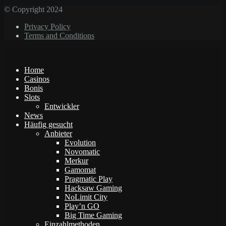
© Copyright 2024
Privacy Policy
Terms and Conditions
Home
Casinos
Bonis
Slots
Entwickler
News
Häufig gesucht
Anbieter
Evolution
Novomatic
Merkur
Gamomat
Pragmatic Play
Hacksaw Gaming
NoLimit City
Play’n GO
Big Time Gaming
Einzahlmethoden