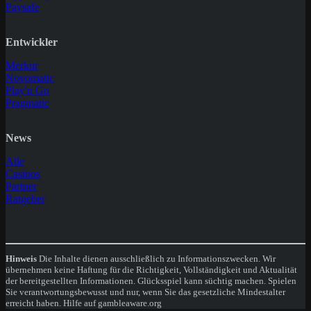
Paysafe
Entwickler
Merkur
Novomatic
Play'n Go
Pragmatic
News
Alle
Casinos
Partner
Ratgeber
Hinweis
Die Inhalte dienen ausschließlich zu Informationszwecken. Wir
übernehmen keine Haftung für die Richtigkeit, Vollständigkeit und Aktualität
der bereitgestellten Informationen. Glücksspiel kann süchtig machen. Spielen
Sie verantwortungsbewusst und nur, wenn Sie das gesetzliche Mindestalter
erreicht haben. Hilfe auf gambleaware.org