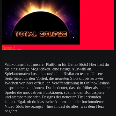
Demo Spiel
Willkommen auf unserer Plattform für Demo Slots! Hier hast du
die einzigartige Möglichkeit, eine riesige Auswahl an
Spielautomaten kostenlos und ohne Risiko zu testen. Unsere
Seite bietet dir den Vorteil, die neuesten Slots oft bis zu zwei
Wochen vor ihrer offiziellen Veröffentlichung in Online-Casinos
ausprobieren zu können. Das bedeutet, dass du früher als andere
Spieler die innovativen Funktionen, spannenden Bonusspiele
und atemberaubenden Designs der neuesten Titel erkunden
kannst. Egal, ob du klassische Automaten oder hochmoderne
Video-Slots bevorzugst – hier findest du alles, was dein Herz
begehrt.