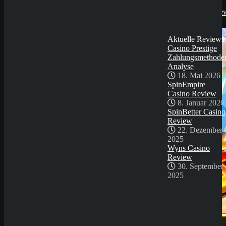
2025
Sicher dir einen 100% Bonus bis 500€ und spiele
Wyns Casino Revie
Electric Zeus
30. September
Try Our Featured Games
2025
Aktuelle Reviews
Casino Prestige
Zahlungsmethode
Analyse
18. Mai 2026
SpinEmpire
Casino Review
8. Januar 2026
SpinBetter Casino
Review
22. Dezember
2025
Wyns Casino
Review
30. September
2025