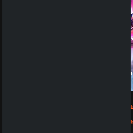
SpinBetter
Casino
Review
Wyns
Casino
Review
QuickWin
Casino
Review
Neueste
Kommenta
Alex
zu
Dazard
rami
zu
CryptoRus
Jens
zu
CryptoRush
200% bis
zu 2.500€