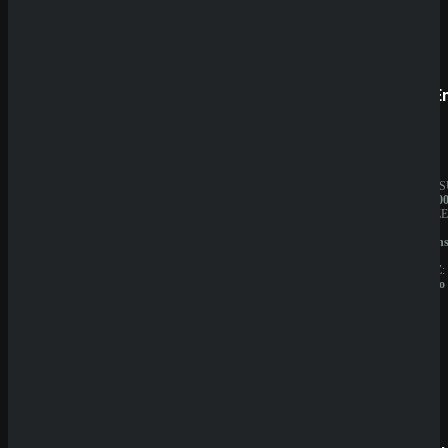
Prestige
SpinE
BESITZER:
JAHRES
Aurevia
10.000.0
IT
BESITZE
Group
GBL
LIZENZ:
Solution
Curacao
N.V.
LIZENZ:
Curacao