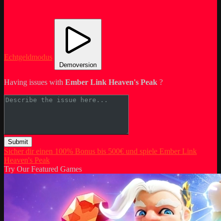
Echtgeldmodus
Demoversion
Having issues with
Ember Link Heaven's Peak
?
Submit
Sicher dir einen 100% Bonus bis 500€ und spiele Ember Link
Heaven's Peak
Try Our Featured Games