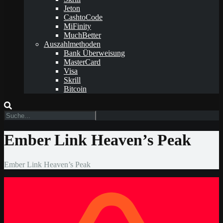
Jeton
CashtoCode
MiFinity
MuchBetter
Auszahlmethoden
Bank Überweisung
MasterCard
Visa
Skrill
Bitcoin
Ember Link Heaven’s Peak
Ember Link Heaven’s Peak