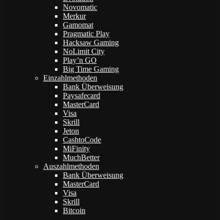
Novomatic
Merkur
Gamomat
Pragmatic Play
Hacksaw Gaming
NoLimit City
Play’n GO
Big Time Gaming
Einzahlmethoden
Bank Überweisung
Paysafecard
MasterCard
Visa
Skrill
Jeton
CashtoCode
MiFinity
MuchBetter
Auszahlmethoden
Bank Überweisung
MasterCard
Visa
Skrill
Bitcoin