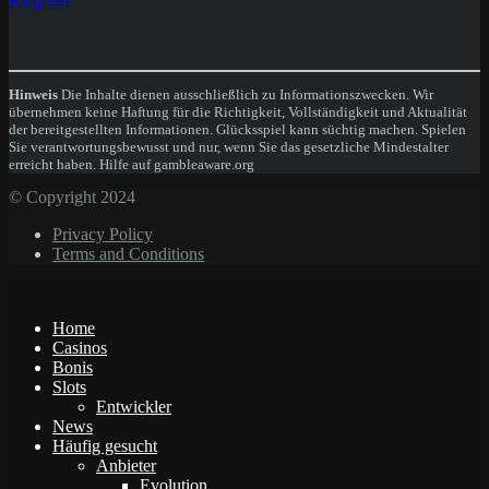
Ratgeber
Hinweis
Die Inhalte dienen ausschließlich zu Informationszwecken. Wir
übernehmen keine Haftung für die Richtigkeit, Vollständigkeit und Aktualität
der bereitgestellten Informationen. Glücksspiel kann süchtig machen. Spielen
Sie verantwortungsbewusst und nur, wenn Sie das gesetzliche Mindestalter
erreicht haben. Hilfe auf gambleaware.org
© Copyright 2024
Privacy Policy
Terms and Conditions
Home
Casinos
Bonis
Slots
Entwickler
News
Häufig gesucht
Anbieter
Evolution