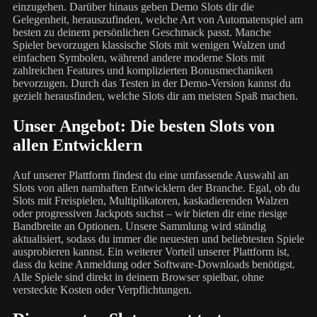
einzugehen. Darüber hinaus geben Demo Slots dir die
Gelegenheit, herauszufinden, welche Art von Automatenspiel am
besten zu deinem persönlichen Geschmack passt. Manche
Spieler bevorzugen klassische Slots mit wenigen Walzen und
einfachen Symbolen, während andere moderne Slots mit
zahlreichen Features und komplizierten Bonusmechaniken
bevorzugen. Durch das Testen in der Demo-Version kannst du
gezielt herausfinden, welche Slots dir am meisten Spaß machen.
Unser Angebot: Die besten Slots von
allen Entwicklern
Auf unserer Plattform findest du eine umfassende Auswahl an
Slots von allen namhaften Entwicklern der Branche. Egal, ob du
Slots mit Freispielen, Multiplikatoren, kaskadierenden Walzen
oder progressiven Jackpots suchst – wir bieten dir eine riesige
Bandbreite an Optionen. Unsere Sammlung wird ständig
aktualisiert, sodass du immer die neuesten und beliebtesten Spiele
ausprobieren kannst. Ein weiterer Vorteil unserer Plattform ist,
dass du keine Anmeldung oder Software-Downloads benötigst.
Alle Spiele sind direkt in deinem Browser spielbar, ohne
versteckte Kosten oder Verpflichtungen.