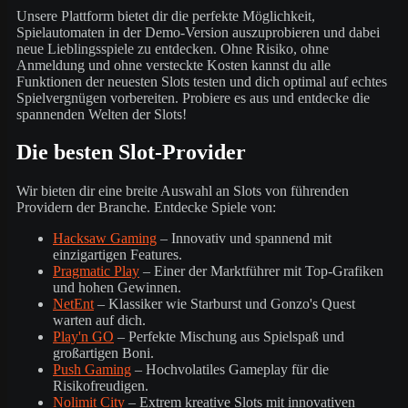
Unsere Plattform bietet dir die perfekte Möglichkeit,
Spielautomaten in der Demo-Version auszuprobieren und dabei
neue Lieblingsspiele zu entdecken. Ohne Risiko, ohne
Anmeldung und ohne versteckte Kosten kannst du alle
Funktionen der neuesten Slots testen und dich optimal auf echtes
Spielvergnügen vorbereiten. Probiere es aus und entdecke die
spannenden Welten der Slots!
Die besten Slot-Provider
Wir bieten dir eine breite Auswahl an Slots von führenden
Providern der Branche. Entdecke Spiele von:
Hacksaw Gaming
– Innovativ und spannend mit
einzigartigen Features.
Pragmatic Play
– Einer der Marktführer mit Top-Grafiken
und hohen Gewinnen.
NetEnt
– Klassiker wie Starburst und Gonzo's Quest
warten auf dich.
Play'n GO
– Perfekte Mischung aus Spielspaß und
großartigen Boni.
Push Gaming
– Hochvolatiles Gameplay für die
Risikofreudigen.
Nolimit City
– Extrem kreative Slots mit innovativen