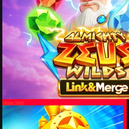
Demo Spiel