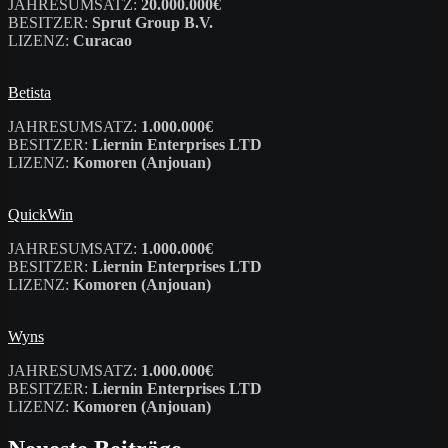
JAHRESUMSATZ:
20.000.000€
BESITZER:
Sprut Group B.V.
LIZENZ:
Curacao
Betista
JAHRESUMSATZ:
1.000.000€
BESITZER:
Liernin Enterprises LTD
LIZENZ:
Komoren (Anjouan)
QuickWin
JAHRESUMSATZ:
1.000.000€
BESITZER:
Liernin Enterprises LTD
LIZENZ:
Komoren (Anjouan)
Wyns
JAHRESUMSATZ:
1.000.000€
BESITZER:
Liernin Enterprises LTD
LIZENZ:
Komoren (Anjouan)