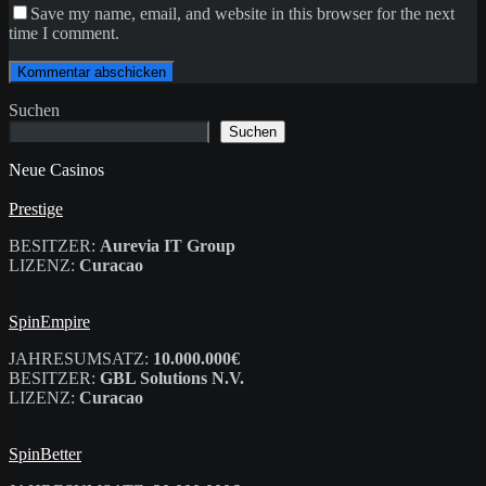
Save my name, email, and website in this browser for the next
time I comment.
Suchen
Suchen
Neue Casinos
Prestige
BESITZER:
Aurevia IT Group
LIZENZ:
Curacao
SpinEmpire
JAHRESUMSATZ:
10.000.000€
BESITZER:
GBL Solutions N.V.
LIZENZ:
Curacao
SpinBetter