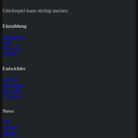
Glücksspiel kann süchtig machen.
Einzahlung
Mastercard
Visa
Apple Pay
Paysafe
Entwickler
Merkur
Novomatic
Play'n Go
Pragmatic
News
Alle
Casinos
Partner