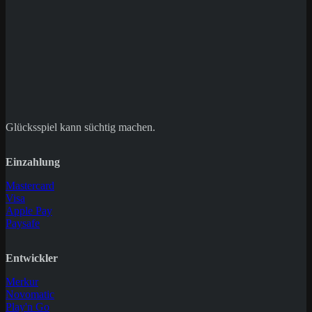
Save my name, email, and website in this
browser for the next time I comment.
Glücksspiel kann süchtig machen.
Einzahlung
Mastercard
Visa
Apple Pay
Paysafe
Entwickler
Merkur
Novomatic
Play'n Go