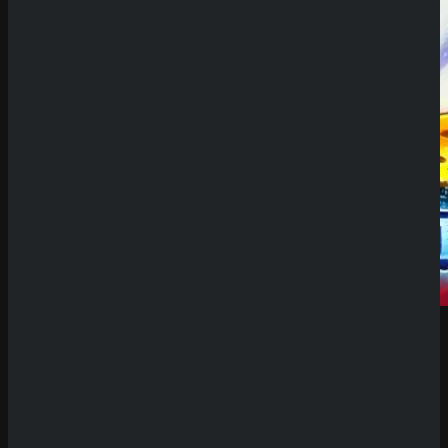
Neueste
Beiträge
Casino
Prestige