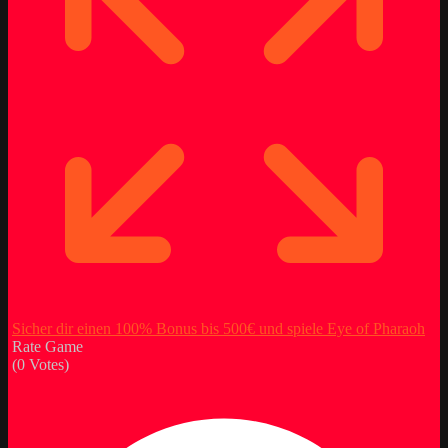
Sicher dir einen 100% Bonus bis 500€ und spiele Eye of Pharaoh
Rate Game
(
0
Votes)