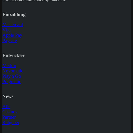
Einzahlung
Mastercard
Visa
Apple Pay
Paysafe
Entwickler
Merkur
Novomatic
Play'n Go
Pragmatic
News
Alle
Casinos
Partner
Ratgeber