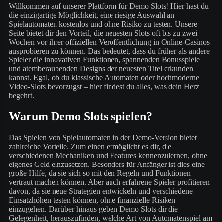
Willkommen auf unserer Plattform für Demo Slots! Hier hast du
die einzigartige Möglichkeit, eine riesige Auswahl an
Spielautomaten kostenlos und ohne Risiko zu testen. Unsere
Seite bietet dir den Vorteil, die neuesten Slots oft bis zu zwei
Wochen vor ihrer offiziellen Veröffentlichung in Online-Casinos
ausprobieren zu können. Das bedeutet, dass du früher als andere
Spieler die innovativen Funktionen, spannenden Bonusspiele
und atemberaubenden Designs der neuesten Titel erkunden
kannst. Egal, ob du klassische Automaten oder hochmoderne
Video-Slots bevorzugst – hier findest du alles, was dein Herz
begehrt.
Warum Demo Slots spielen?
Das Spielen von Spielautomaten in der Demo-Version bietet
zahlreiche Vorteile. Zum einen ermöglicht es dir, die
verschiedenen Mechaniken und Features kennenzulernen, ohne
eigenes Geld einzusetzen. Besonders für Anfänger ist dies eine
große Hilfe, da sie sich so mit den Regeln und Funktionen
vertraut machen können. Aber auch erfahrene Spieler profitieren
davon, da sie neue Strategien entwickeln und verschiedene
Einsatzhöhen testen können, ohne finanzielle Risiken
einzugehen. Darüber hinaus geben Demo Slots dir die
Gelegenheit, herauszufinden, welche Art von Automatenspiel am