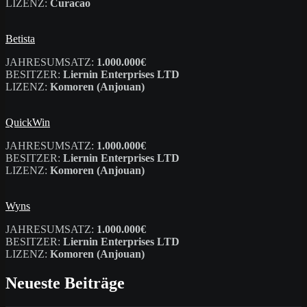
LIZENZ:
Curacao
Betista
JAHRESUMSATZ:
1.000.000€
BESITZER:
Liernin Enterprises LTD
LIZENZ:
Komoren (Anjouan)
QuickWin
JAHRESUMSATZ:
1.000.000€
BESITZER:
Liernin Enterprises LTD
LIZENZ:
Komoren (Anjouan)
Wyns
JAHRESUMSATZ:
1.000.000€
BESITZER:
Liernin Enterprises LTD
LIZENZ:
Komoren (Anjouan)
Neueste Beiträge