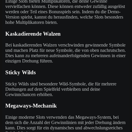
Einige Slots bieten Multiplikatoren, die deine Gewinne
vervielfachen können. Diese können entweder zufällig ausgelöst
werden oder Teil eines Bonusspiels sein. Indem du die Demo-
Version spielst, kannst du herausfinden, welche Slots besonders
hohe Multiplikatoren bieten.
Kaskadierende Walzen
Bei kaskadierenden Walzen verschwinden gewinnende Symbole
und machen Platz für neue Symbole, die von oben nachrutschen.
Dies kann zu mehreren aufeinanderfolgenden Gewinnen in einer
einzigen Drehung führen.
Sticky Wilds
Sticky Wilds sind besondere Wild-Symbole, die für mehrere
Drehungen auf dem Spielfeld verbleiben und deine
Gewinnchancen erhöhen.
Megaways-Mechanik
Einige moderne Slots verwenden das Megaways-System, bei
dem sich die Anzahl der Gewinnlinien mit jeder Drehung ändern
kann. Dies sorgt für ein dynamisches und abwechslungsreiches