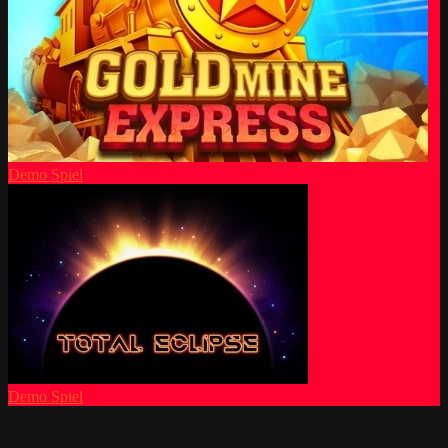
Demo Spiel
Demo Spiel