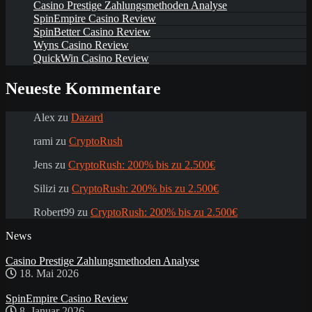
Casino Prestige Zahlungsmethoden Analyse
SpinEmpire Casino Review
SpinBetter Casino Review
Wyns Casino Review
QuickWin Casino Review
Neueste Kommentare
Alex
zu
Dazard
rami
zu
CryptoRush
Jens
zu
CryptoRush: 200% bis zu 2.500€
Silizi
zu
CryptoRush: 200% bis zu 2.500€
Robert99
zu
CryptoRush: 200% bis zu 2.500€
News
Casino Prestige Zahlungsmethoden Analyse
18. Mai 2026
SpinEmpire Casino Review
8. Januar 2026