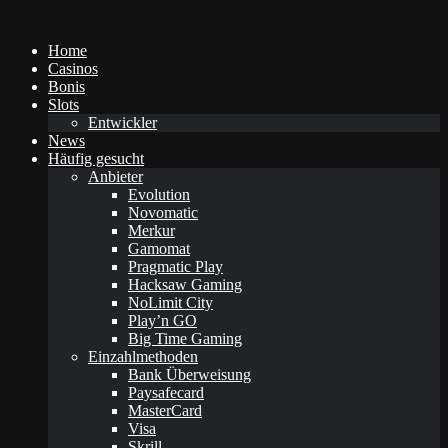
Home
Casinos
Bonis
Slots
Entwickler
News
Häufig gesucht
Anbieter
Evolution
Novomatic
Merkur
Gamomat
Pragmatic Play
Hacksaw Gaming
NoLimit City
Play’n GO
Big Time Gaming
Einzahlmethoden
Bank Überweisung
Paysafecard
MasterCard
Visa
Skrill