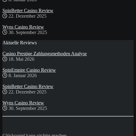
SpinBetter Casino Review
22. Dezember 2025
Wyns Casino Review
30. September 2025
Aktuelle Reviews
Casino Prestige Zahlungsmethoden Analyse
18. Mai 2026
SpinEmpire Casino Review
8. Januar 2026
SpinBetter Casino Review
22. Dezember 2025
Wyns Casino Review
30. September 2025
Glücksspiel kann süchtig machen.