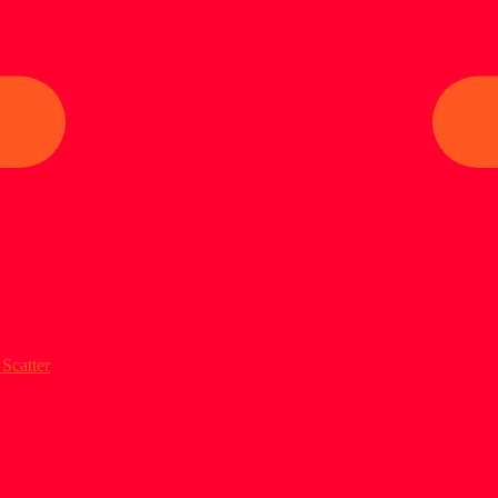
Scatter