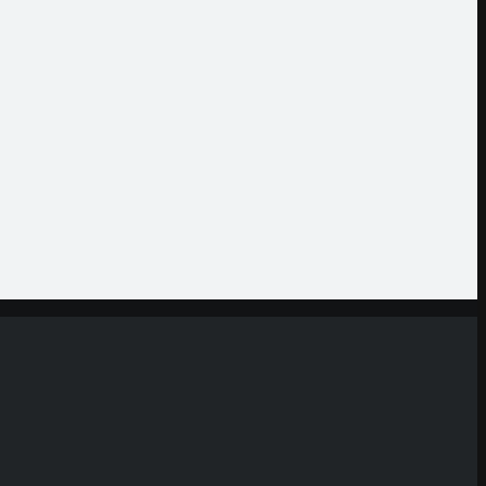
Suchen
Suchen
Neue Casinos
Prestige