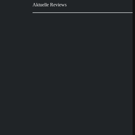
Aktuelle Reviews