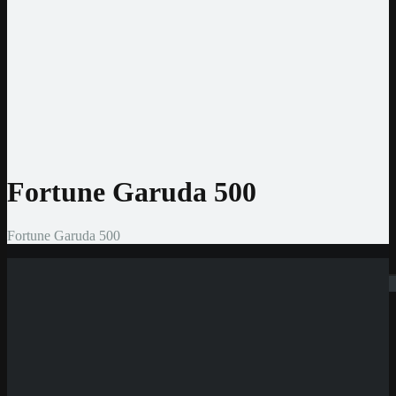
Jeton
CashtoCode
MiFinity
MuchBetter
Auszahlmethoden
Bank Überweisung
MasterCard
Visa
Skrill
Bitcoin
Fortune Garuda 500
Fortune Garuda 500
Suchen
Neue Casinos