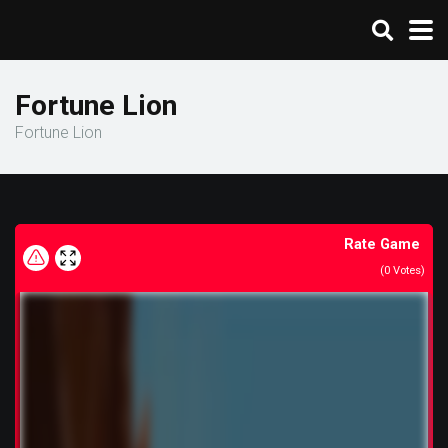
Fortune Lion
Fortune Lion
Rate Game
(
0
Votes)