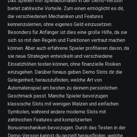
Das Spielen von Spielautomaten in der Demo-Version
bietet zahlreiche Vorteile. Zum einen ermöglicht es dir,
die verschiedenen Mechaniken und Features
kennenzulernen, ohne eigenes Geld einzusetzen.
Besonders für Anfänger ist dies eine große Hilfe, da sie
sich so mit den Regeln und Funktionen vertraut machen
können. Aber auch erfahrene Spieler profitieren davon, da
sie neue Strategien entwickeln und verschiedene
Einsatzhöhen testen können, ohne finanzielle Risiken
einzugehen. Darüber hinaus geben Demo Slots dir die
Gelegenheit, herauszufinden, welche Art von
Automatenspiel am besten zu deinem persönlichen
Geschmack passt. Manche Spieler bevorzugen
klassische Slots mit wenigen Walzen und einfachen
Symbolen, während andere moderne Slots mit
zahlreichen Features und komplizierten
Bonusmechaniken bevorzugen. Durch das Testen in der
Demo-Version kannst du gezielt herausfinden, welche