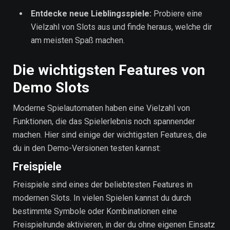
Entdecke neue Lieblingsspiele:
Probiere eine
Vielzahl von Slots aus und finde heraus, welche dir
am meisten Spaß machen.
Die wichtigsten Features von
Demo Slots
Moderne Spielautomaten haben eine Vielzahl von
Funktionen, die das Spielerlebnis noch spannender
machen. Hier sind einige der wichtigsten Features, die
du in den Demo-Versionen testen kannst:
Freispiele
Freispiele sind eines der beliebtesten Features in
modernen Slots. In vielen Spielen kannst du durch
bestimmte Symbole oder Kombinationen eine
Freispielrunde aktivieren, in der du ohne eigenen Einsatz