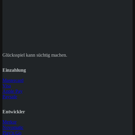
Save my name, email, and website in this
browser for the next time I comment.
Glücksspiel kann süchtig machen.
Einzahlung
Mastercard
Visa
Apple Pay
Paysafe
Entwickler
Merkur
Novomatic
Play'n Go