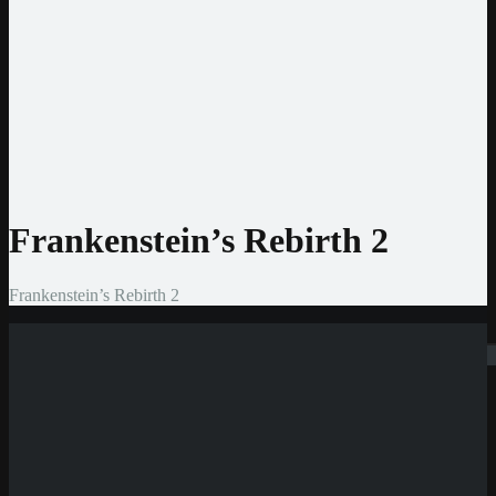
Jeton
CashtoCode
MiFinity
MuchBetter
Auszahlmethoden
Bank Überweisung
MasterCard
Visa
Skrill
Bitcoin
Frankenstein’s Rebirth 2
Frankenstein’s Rebirth 2
Suchen
Neue Casinos