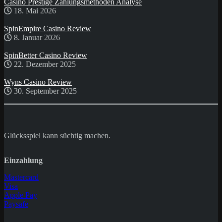
Casino Prestige Zahlungsmethoden Analyse
18. Mai 2026
SpinEmpire Casino Review
8. Januar 2026
SpinBetter Casino Review
22. Dezember 2025
Wyns Casino Review
30. September 2025
Glücksspiel kann süchtig machen.
Einzahlung
Mastercard
Visa
Apple Pay
Paysafe