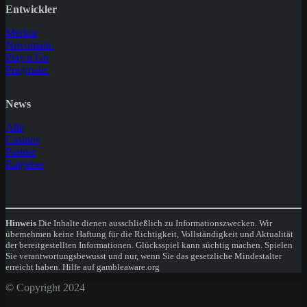
Entwickler
Merkur
Novomatic
Play'n Go
Pragmatic
News
Alle
Casinos
Partner
Ratgeber
Hinweis
Die Inhalte dienen ausschließlich zu Informationszwecken. Wir
übernehmen keine Haftung für die Richtigkeit, Vollständigkeit und Aktualität
der bereitgestellten Informationen. Glücksspiel kann süchtig machen. Spielen
Sie verantwortungsbewusst und nur, wenn Sie das gesetzliche Mindestalter
erreicht haben. Hilfe auf gambleaware.org
© Copyright 2024