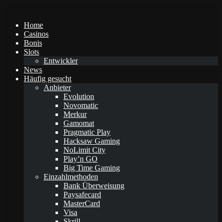
Home
Casinos
Bonis
Slots
Entwickler
News
Häufig gesucht
Anbieter
Evolution
Novomatic
Merkur
Gamomat
Pragmatic Play
Hacksaw Gaming
NoLimit City
Play’n GO
Big Time Gaming
Einzahlmethoden
Bank Überweisung
Paysafecard
MasterCard
Visa
Skrill