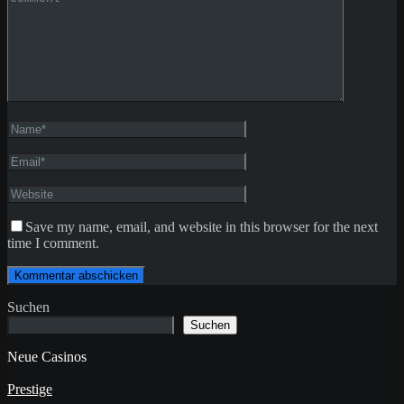
Save my name, email, and website in this browser for the next
time I comment.
Suchen
Suchen
Neue Casinos
Prestige