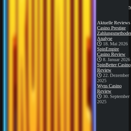
2025
Wyns Casino Revie
30. September
2025
Aktuelle Reviews
Casino Prestige
Zahlungsmethode
Analyse
18. Mai 2026
SpinEmpire
Casino Review
8. Januar 2026
SpinBetter Casino
Review
22. Dezember
2025
Wyns Casino
Review
30. September
2025