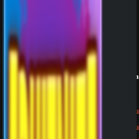
SpinBetter
Casino
Review
Wyns
Casino
Review
QuickWin
Casino
Review
Neueste
Kommenta
Alex
zu
Dazard
rami
zu
CryptoRus
Jens
zu
CryptoRush
200% bis
zu 2.500€