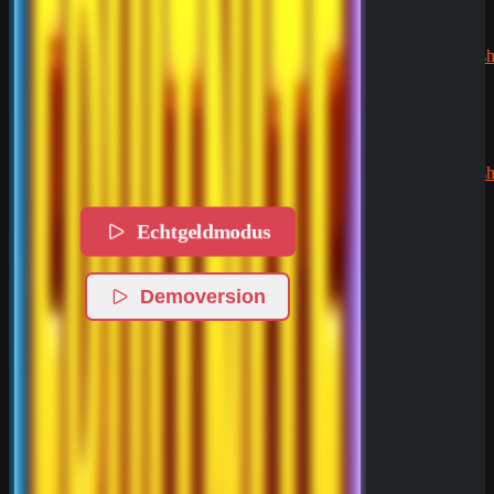
Silizi
zu
CryptoRush
200% bis
zu 2.500€
Robert99
zu
CryptoRush
200% bis
zu 2.500€
Echtgeldmodus
News
Demoversion
Casino Prestige
Zahlungsmethoden
Analyse
18. Mai 2026
SpinEmpire Casino
Review
8. Januar 2026
SpinBetter Casino
Review
22. Dezember