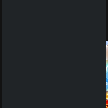
Zahlungs
methoden
Analyse
SpinEmpir
e Casino
Submit
Review
Sicher dir einen 100% Bonus bis 500€ und spiele
SpinBetter
Gold Fin Frenzy Xtra Cash
Casino
Try Our Featured Games
Review
Wyns
Casino
Review
QuickWin
Casino
Review
Neueste
Kommenta
Alex
zu
Dazard
rami
zu