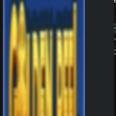
SpinBetter
Betist
JAHRESUMSATZ:
JAHRES
20.000.000€
1.000.00
BESITZER:
BESITZE
Sprut
Liernin
Group
Enterpri
B.V.
LTD
LIZENZ:
LIZENZ:
Curacao
Komore
(Anjoua
QuickWin
Wyns