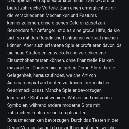
Das Spielen von Spielautomaten in der Demo-Version
bietet zahlreiche Vorteile. Zum einen ermöglicht es dir,
die verschiedenen Mechaniken und Features
kennenzulernen, ohne eigenes Geld einzusetzen.
Besonders für Anfänger ist dies eine große Hilfe, da sie
sich so mit den Regeln und Funktionen vertraut machen
können. Aber auch erfahrene Spieler profitieren davon, da
sie neue Strategien entwickeln und verschiedene
Einsatzhöhen testen können, ohne finanzielle Risiken
einzugehen. Darüber hinaus geben Demo Slots dir die
Gelegenheit, herauszufinden, welche Art von
Automatenspiel am besten zu deinem persönlichen
Geschmack passt. Manche Spieler bevorzugen
klassische Slots mit wenigen Walzen und einfachen
Symbolen, während andere moderne Slots mit
zahlreichen Features und komplizierten
Bonusmechaniken bevorzugen. Durch das Testen in der
Demo-Version kannst du gezielt herausfinden, welche