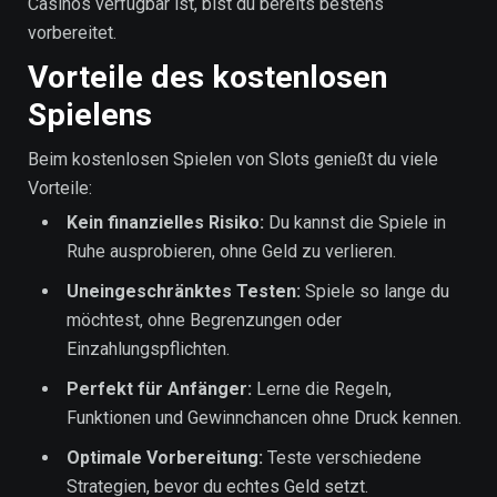
Casinos verfügbar ist, bist du bereits bestens
vorbereitet.
Vorteile des kostenlosen
Spielens
Beim kostenlosen Spielen von Slots genießt du viele
Vorteile:
Kein finanzielles Risiko:
Du kannst die Spiele in
Ruhe ausprobieren, ohne Geld zu verlieren.
Uneingeschränktes Testen:
Spiele so lange du
möchtest, ohne Begrenzungen oder
Einzahlungspflichten.
Perfekt für Anfänger:
Lerne die Regeln,
Funktionen und Gewinnchancen ohne Druck kennen.
Optimale Vorbereitung:
Teste verschiedene
Strategien, bevor du echtes Geld setzt.