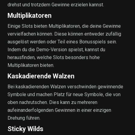
drehst und trotzdem Gewinne erzielen kannst.
Multiplikatoren
Einige Slots bieten Multiplikatoren, die deine Gewinne
vervielfachen können. Diese können entweder zufällig
ausgelöst werden oder Teil eines Bonusspiels sein.
Indem du die Demo-Version spielst, kannst du
herausfinden, welche Slots besonders hohe
Multiplikatoren bieten.
Kaskadierende Walzen
Bei kaskadierenden Walzen verschwinden gewinnende
Symbole und machen Platz für neue Symbole, die von
oben nachrutschen. Dies kann zu mehreren
aufeinanderfolgenden Gewinnen in einer einzigen
Drehung führen.
Sticky Wilds