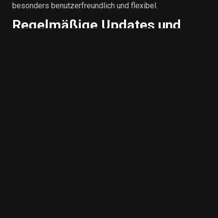
besonders benutzerfreundlich und flexibel.
Regelmäßige Updates und
neue Spiele
Unsere Sammlung an Demo Slots wird ständig
aktualisiert, sodass du immer die neuesten und
beliebtesten Titel spielen kannst. Wir halten dich zudem
über kommende Neuerscheinungen auf dem Laufenden,
sodass du immer bestens informiert bist.
Fazit: Spielspaß ohne Risiko
Unsere Plattform bietet dir die perfekte Möglichkeit,
Spielautomaten in der Demo-Version auszuprobieren
und dabei neue Lieblingsspiele zu entdecken. Ohne
Risiko, ohne Anmeldung und ohne versteckte Kosten
kannst du alle Funktionen der neuesten Slots testen und
dich optimal auf echtes Spielvergnügen vorbereiten.