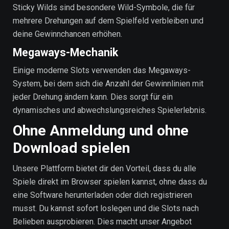
Sticky Wilds sind besondere Wild-Symbole, die für
mehrere Drehungen auf dem Spielfeld verbleiben und
deine Gewinnchancen erhöhen.
Megaways-Mechanik
Einige moderne Slots verwenden das Megaways-
System, bei dem sich die Anzahl der Gewinnlinien mit
jeder Drehung ändern kann. Dies sorgt für ein
dynamisches und abwechslungsreiches Spielerlebnis.
Ohne Anmeldung und ohne
Download spielen
Unsere Plattform bietet dir den Vorteil, dass du alle
Spiele direkt im Browser spielen kannst, ohne dass du
eine Software herunterladen oder dich registrieren
musst. Du kannst sofort loslegen und die Slots nach
Belieben ausprobieren. Dies macht unser Angebot