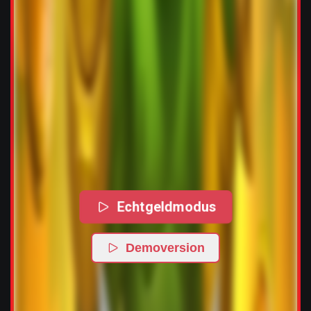
Echtgeldmodus
Demoversion