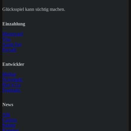
Glücksspiel kann süchtig machen.
Einzahlung
Mastercard
Visa
Apple Pay
Paysafe
Entwickler
Merkur
Novomatic
Play'n Go
Pragmatic
News
Alle
Casinos
Partner
Ratgeber