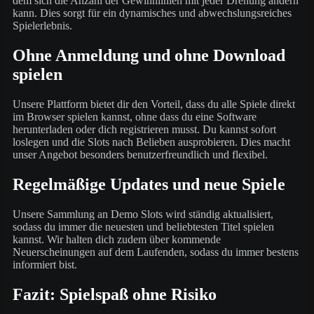
dem sich die Anzahl der Gewinnlinien mit jeder Drehung ändern
kann. Dies sorgt für ein dynamisches und abwechslungsreiches
Spielerlebnis.
Ohne Anmeldung und ohne Download
spielen
Unsere Plattform bietet dir den Vorteil, dass du alle Spiele direkt
im Browser spielen kannst, ohne dass du eine Software
herunterladen oder dich registrieren musst. Du kannst sofort
loslegen und die Slots nach Belieben ausprobieren. Dies macht
unser Angebot besonders benutzerfreundlich und flexibel.
Regelmäßige Updates und neue Spiele
Unsere Sammlung an Demo Slots wird ständig aktualisiert,
sodass du immer die neuesten und beliebtesten Titel spielen
kannst. Wir halten dich zudem über kommende
Neuerscheinungen auf dem Laufenden, sodass du immer bestens
informiert bist.
Fazit: Spielspaß ohne Risiko