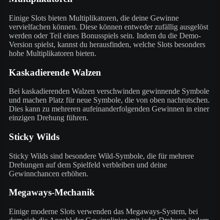
Einige Slots bieten Multiplikatoren, die deine Gewinne
vervielfachen können. Diese können entweder zufällig ausgelöst
werden oder Teil eines Bonusspiels sein. Indem du die Demo-
Version spielst, kannst du herausfinden, welche Slots besonders
hohe Multiplikatoren bieten.
Kaskadierende Walzen
Bei kaskadierenden Walzen verschwinden gewinnende Symbole
und machen Platz für neue Symbole, die von oben nachrutschen.
Dies kann zu mehreren aufeinanderfolgenden Gewinnen in einer
einzigen Drehung führen.
Sticky Wilds
Sticky Wilds sind besondere Wild-Symbole, die für mehrere
Drehungen auf dem Spielfeld verbleiben und deine
Gewinnchancen erhöhen.
Megaways-Mechanik
Einige moderne Slots verwenden das Megaways-System, bei