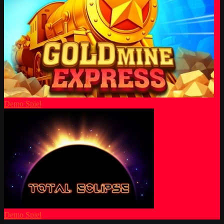
Demo Spiel
Demo Spiel