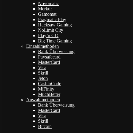
Novomatic
Merkur
Gamomat
Pragmatic Play
Hacksaw Gaming
NoLimit City
Play’n GO
Big Time Gaming
Einzahlmethoden
Bank Überweisung
Paysafecard
MasterCard
Visa
Skrill
Jeton
CashtoCode
MiFinity
MuchBetter
Auszahlmethoden
Bank Überweisung
MasterCard
Visa
Skrill
Bitcoin