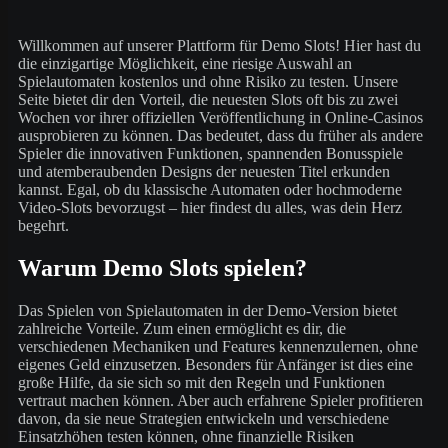
Willkommen auf unserer Plattform für Demo Slots! Hier hast du
die einzigartige Möglichkeit, eine riesige Auswahl an
Spielautomaten kostenlos und ohne Risiko zu testen. Unsere
Seite bietet dir den Vorteil, die neuesten Slots oft bis zu zwei
Wochen vor ihrer offiziellen Veröffentlichung in Online-Casinos
ausprobieren zu können. Das bedeutet, dass du früher als andere
Spieler die innovativen Funktionen, spannenden Bonusspiele
und atemberaubenden Designs der neuesten Titel erkunden
kannst. Egal, ob du klassische Automaten oder hochmoderne
Video-Slots bevorzugst – hier findest du alles, was dein Herz
begehrt.
Warum Demo Slots spielen?
Das Spielen von Spielautomaten in der Demo-Version bietet
zahlreiche Vorteile. Zum einen ermöglicht es dir, die
verschiedenen Mechaniken und Features kennenzulernen, ohne
eigenes Geld einzusetzen. Besonders für Anfänger ist dies eine
große Hilfe, da sie sich so mit den Regeln und Funktionen
vertraut machen können. Aber auch erfahrene Spieler profitieren
davon, da sie neue Strategien entwickeln und verschiedene
Einsatzhöhen testen können, ohne finanzielle Risiken