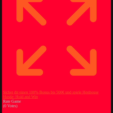
Sicher dir einen 100% Bonus bis 500€ und spiele Henhouse
Hustle: Hold and Win
Rate Game
(
0
Votes)