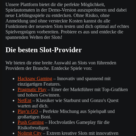
Unsere Plattform bietet dir die perfekte Möglichkeit,
Spielautomaten in der Demo-Version auszuprobieren und dabei
neue Lieblingsspiele zu entdecken. Ohne Risiko, ohne
Anmeldung und ohne versteckte Kosten kannst du alle
Funktionen der neuesten Slots testen und dich optimal auf echtes
Spielvergnügen vorbereiten. Probiere es aus und entdecke die
spannenden Welten der Slots!
Die besten Slot-Provider
Wir bieten dir eine breite Auswahl an Slots von führenden
Providern der Branche. Entdecke Spiele von:
Hacksaw Gaming
– Innovativ und spannend mit
einzigartigen Features.
Pragmatic Play
– Einer der Marktführer mit Top-Grafiken
und hohen Gewinnen.
NetEnt
– Klassiker wie Starburst und Gonzo's Quest
warten auf dich.
Play'n GO
– Perfekte Mischung aus Spielspaß und
großartigen Boni.
Push Gaming
– Hochvolatiles Gameplay für die
Risikofreudigen.
Nolimit City
– Extrem kreative Slots mit innovativen