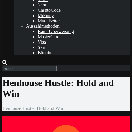
Jeton
CashtoCode
MiFinity
MuchBetter
Auszahlmethoden
Bank Überweisung
MasterCard
Visa
Skrill
Bitcoin
Henhouse Hustle: Hold and
Win
Henhouse Hustle: Hold and Win