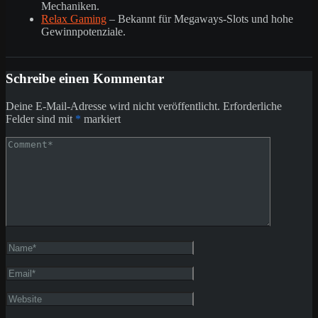
Mechaniken.
Relax Gaming
– Bekannt für Megaways-Slots und hohe
Gewinnpotenziale.
Schreibe einen Kommentar
Deine E-Mail-Adresse wird nicht veröffentlicht.
Erforderliche
Felder sind mit
*
markiert