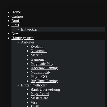
Home
Casinos
Bonis
Slots
Entwickler
News
Häufig gesucht
Anbieter
Evolution
Novomatic
Merkur
Gamomat
Pragmatic Play
Hacksaw Gaming
NoLimit City
Play’n GO
Big Time Gaming
Einzahlmethoden
Bank Überweisung
Paysafecard
MasterCard
Visa
Skrill